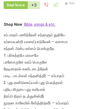
859
+3
Deal Score
Shop Now
:
Bible, songs & etc
உம் பாதம் பணிந்தேன் எந்நாளும் துதியே
உம்மையன்றி யாரைப்பாடுவேன் – ஏசையா
உந்தன் அன்பு உள்ளம் பொங்குதே
1. பரிசுத்தமே பரவசமே
பரனேசருளே வரம் பொருளே
தேடினதால் கண்டடைந்தேன்
பாடிட பாடல்கள் ஈந்தளித்தீர் — உம்பாதம்
2. புது எண்ணெய்யால் புது பெலத்தால்
புதிய கிருபை புது கவியால்
நிரப்பி நிதம் நடத்துகின்றீர்
நூதன சாலேமில் சேர்த்திடுவீர் — உம்பாதம்