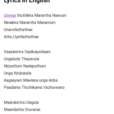
Lyrics in English
Ummai
thuthikka Marantha Naavum
Ninaikka Marantha Manamum
Unarvillathathae
Athu Uyirillathathae
Vaalukintra Vaalkaiyellaam
Ungaluda Thayavula
Nirpathum Nadapathum
Unga Kirubaiyila
Aagaayam Maelana unga Anba
Paadama Thuthikama Vazhuveano
Maarukintra Ulagula
Maaridatha Oruvarae