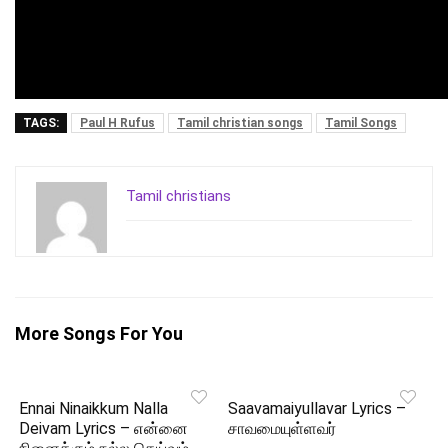
TAGS:
Paul H Rufus
Tamil christian songs
Tamil Songs
Tamil christians
More Songs For You
Ennai Ninaikkum Nalla
Saavamaiyullavar Lyrics –
Deivam Lyrics – என்னை
சாவமையுள்ளவர்