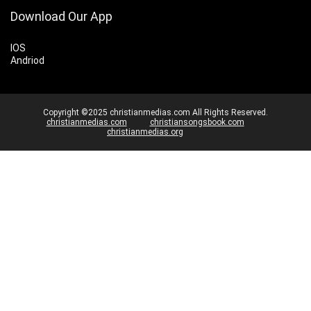
Download Our App
IOS
Andriod
Copyright ©2025 christianmedias.com All Rights Reserved.
christianmedias.com
christiansongsbook.com
christianmedias.org