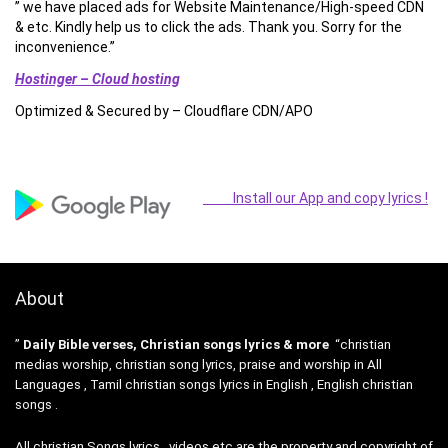
” we have placed ads for Website Maintenance/High-speed CDN
& etc. Kindly help us to click the ads. Thank you. Sorry for the
inconvenience.”
Hostinger – Cloud hosting
Optimized & Secured by – Cloudflare CDN/APO
Install our App and copy lyrics !
About
”
Daily Bible verses, Christian songs lyrics & more
“christian
medias worship, christian song lyrics, praise and worship in All
Languages , Tamil christian songs lyrics in English , English christian
songs .
All christian Songs lyrics , videos etc are the property and copyright of