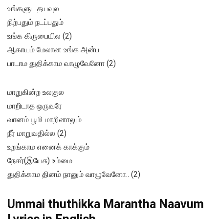
உங்களுட‌ தயவுல
நிற்பதும் நடப்பதும்
உங்க கிருபையில (2)
ஆகாயம் மேலான உங்க அன்ப
பாடாம துதிக்காம வாழுவேனோ (2)
மாறுகின்ற உலகுல
மாறிடாத ஒருவரே
வானம் பூமி மாறினாலும்
நீர் மாறுவதில்ல (2)
உறங்காம எனைக் காக்கும்
நேசர்(இயேசு) உம்மை
துதிக்காம‌ தினம் நானும் வாழுவேனோ.. (2)
Ummai thuthikka Marantha Naavum