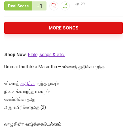
20
+1
Deal Score
MORE SONGS
Shop Now
:
Bible, songs & etc
Ummai thuthikka Marantha – உம்மைத் துதிக்க மறந்த
உம்மைத்
துதிக்க
மறந்த நாவும்
நினைக்க மறந்த மனமும்
உணர்வில்லாததே
அது உயிரில்லாததே (2)
வாழுகின்ற வாழ்க்கையெல்லாம்