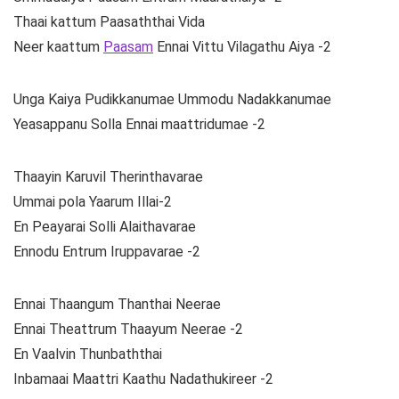
Thaai kattum Paasaththai Vida
Neer kaattum
Paasam
Ennai Vittu Vilagathu Aiya -2
Unga Kaiya Pudikkanumae Ummodu Nadakkanumae
Yeasappanu Solla Ennai maattridumae -2
Thaayin Karuvil Therinthavarae
Ummai pola Yaarum Illai-2
En Peayarai Solli Alaithavarae
Ennodu Entrum Iruppavarae -2
Ennai Thaangum Thanthai Neerae
Ennai Theattrum Thaayum Neerae -2
En Vaalvin Thunbaththai
Inbamaai Maattri Kaathu Nadathukireer -2