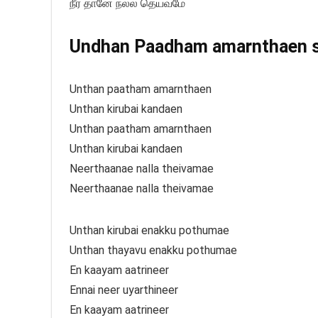
நீர் தானே நல்ல தெய்வமே
Undhan Paadham amarnthaen son
Unthan paatham amarnthaen
Unthan kirubai kandaen
Unthan paatham amarnthaen
Unthan kirubai kandaen
Neerthaanae nalla theivamae
Neerthaanae nalla theivamae
Unthan kirubai enakku pothumae
Unthan thayavu enakku pothumae
En kaayam aatrineer
Ennai neer uyarthineer
En kaayam aatrineer