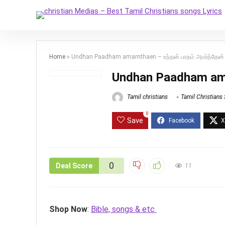
Home
»
Undhan Paadham amarnthaen – உந்தன் பாதம் அமர்ந்தேன்
Undhan Paadham amar
Tamil christians
Tamil Christians
0
Save
0
Deal Score
11
Shop Now
:
Bible, songs & etc