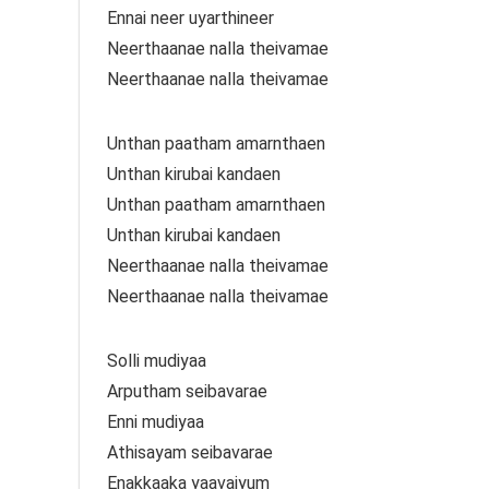
Ennai neer uyarthineer
Neerthaanae nalla theivamae
Neerthaanae nalla theivamae
Unthan paatham amarnthaen
Unthan kirubai kandaen
Unthan paatham amarnthaen
Unthan kirubai kandaen
Neerthaanae nalla theivamae
Neerthaanae nalla theivamae
Solli mudiyaa
Arputham seibavarae
Enni mudiyaa
Athisayam seibavarae
Enakkaaka yaavaiyum