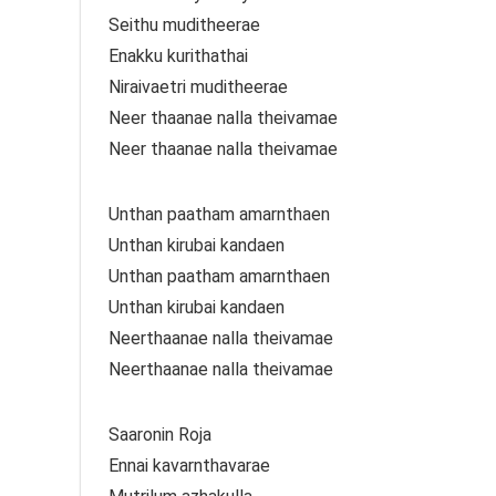
Seithu muditheerae
Enakku kurithathai
Niraivaetri muditheerae
Neer thaanae nalla theivamae
Neer thaanae nalla theivamae
Unthan paatham amarnthaen
Unthan kirubai kandaen
Unthan paatham amarnthaen
Unthan kirubai kandaen
Neerthaanae nalla theivamae
Neerthaanae nalla theivamae
Saaronin Roja
Ennai kavarnthavarae