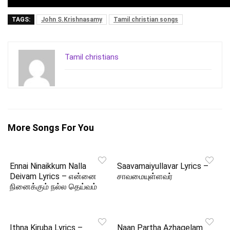
TAGS:
John S.Krishnasamy
Tamil christian songs
Tamil christians
More Songs For You
Ennai Ninaikkum Nalla
Saavamaiyullavar Lyrics –
Deivam Lyrics – என்னை
சாவமையுள்ளவர்
நினைக்கும் நல்ல தெய்வம்
Ithna Kiruba Lyrics –
Naan Partha Azhagelam