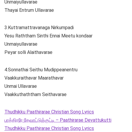
Unmaiyullavarae
Thayai Entrum Ullavarae
3.Kuttramattravanaga Nirkumpadi
Yesu Raththam Sinthi Ennai Meetu kondaar
Unmaiyullavarae
Peyar solli Alaithavarae
4.Sonnathai Seithu Mudippeanentru
Vaakkuraithavar Maarathavar
Unmai Ullavarae
Vaakkuthaththam Seithavarae
Thudhikku Paathirarae Christian Song Lyrics
பாத்திரரே தேவாட்டுக்குட்டி – Paathirarae Devattukutti
Thudhikku Paathirarae Christian Song Lyrics