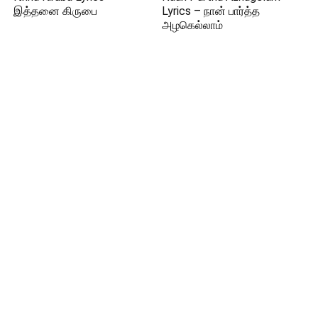
இத்தனை கிருபை
Lyrics – நான் பார்த்த
அழகெல்லாம்