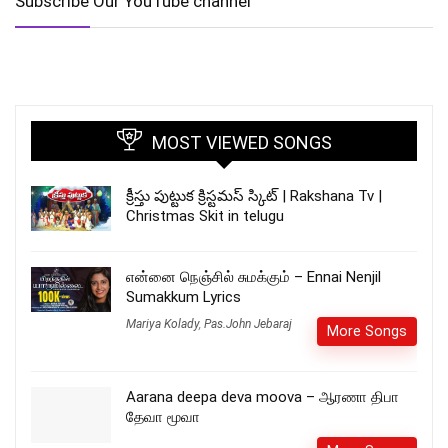
Subscribe Our YouTube channel
MOST VIEWED SONGS
క్రీస్తు పుట్టుక క్రిస్టమస్ స్కిట్ | Rakshana Tv |
Christmas Skit in telugu
என்னை நெஞ்சில் சுமக்கும் – Ennai Nenjil
Sumakkum Lyrics
Mariya Kolady
,
Pas.John Jebaraj
More Songs
Aarana deepa deva moova – ஆரணா திபா
தேவா மூவா