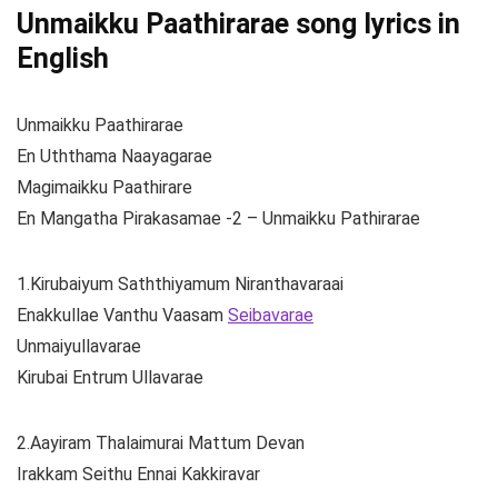
Unmaikku Paathirarae song lyrics in
English
Unmaikku Paathirarae
En Uththama Naayagarae
Magimaikku Paathirare
En Mangatha Pirakasamae -2 – Unmaikku Pathirarae
1.Kirubaiyum Saththiyamum Niranthavaraai
Enakkullae Vanthu Vaasam
Seibavarae
Unmaiyullavarae
Kirubai Entrum Ullavarae
2.Aayiram Thalaimurai Mattum Devan
Irakkam Seithu Ennai Kakkiravar