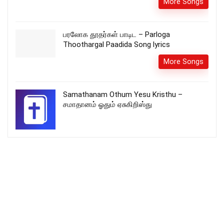
More Songs
பரலோக தூதர்கள் பாடிட – Parloga
Thoothargal Paadida Song lyrics
More Songs
Samathanam Othum Yesu Kristhu –
சமாதானம் ஓதும் ஏசுகிறிஸ்து