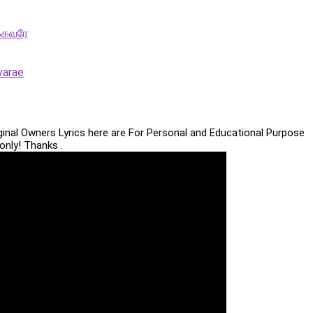
க்கவரே
varae
iginal Owners Lyrics here are For Personal and Educational Purpose
only! Thanks .