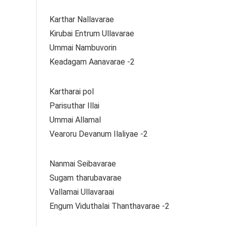
Karthar Nallavarae
Kirubai Entrum Ullavarae
Ummai Nambuvorin
Keadagam Aanavarae -2
Kartharai pol
Parisuthar Illai
Ummai Allamal
Vearoru Devanum Ilaliyae -2
Nanmai Seibavarae
Sugam tharubavarae
Vallamai Ullavaraai
Engum Viduthalai Thanthavarae -2