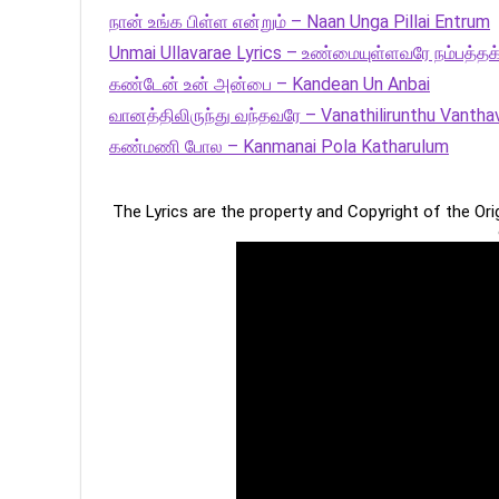
நான் உங்க பிள்ள என்றும் – Naan Unga Pillai Entrum
Unmai Ullavarae Lyrics – உண்மையுள்ளவரே நம்பத்த
கண்டேன் உன் அன்பை – Kandean Un Anbai
வானத்திலிருந்து வந்தவரே – Vanathilirunthu Vantha
கண்மணி போல – Kanmanai Pola Katharulum
The Lyrics are the property and Copyright of the Or