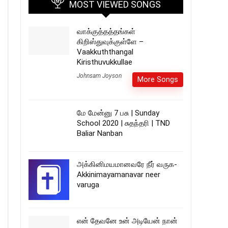
MOST VIEWED SONGS
வாக்குத்தத்தங்கள்
கிறிஸ்துவுக்குள்ளே –
Vaakkuththangal
Kiristhuvukkullae
Johnsam Joyson
More Songs
மே மேன்னு 7 பசு | Sunday
School 2020 | சுதந்தரி | TND
Baliar Nanban
அக்கினிமயமானவரே நீர் வருக-
Akkinimayamanavar neer
varuga
என் தேவனே உன் அடியேன் நான்