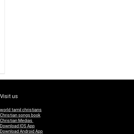
Visit us
world tamil christians
Christian songs book
Christian Medias
Download IOS App
Download Android App