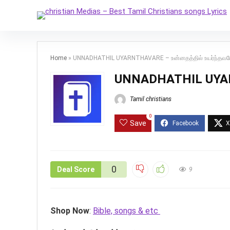
Home
»
UNNADHATHIL UYARNTHAVARE – உன்னதத்தில் உயர்ந்தவர
UNNADHATHIL UYARN
Tamil christians
0
Save
0
Deal Score
9
Shop Now
:
Bible, songs & etc