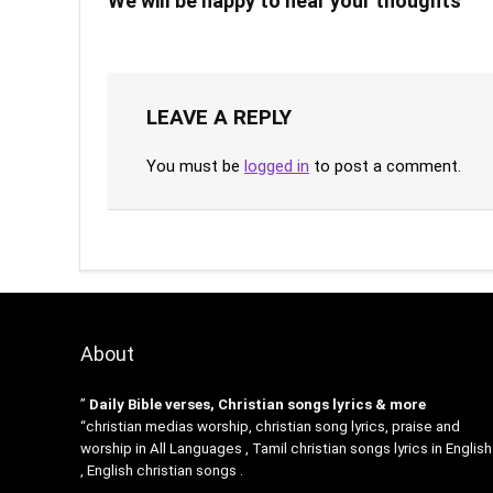
We will be happy to hear your thoughts
LEAVE A REPLY
You must be
logged in
to post a comment.
About
”
Daily Bible verses, Christian songs lyrics & more
“christian medias worship, christian song lyrics, praise and
worship in All Languages , Tamil christian songs lyrics in English
, English christian songs .