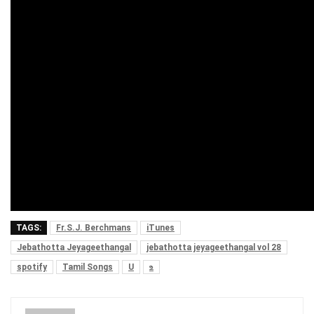
TAGS:
Fr.S.J. Berchmans
iTunes
Jebathotta Jeyageethangal
jebathotta jeyageethangal vol 28
spotify
Tamil Songs
U
உ