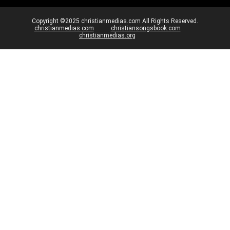
Copyright ©2025 christianmedias.com All Rights Reserved.
christianmedias.com
christiansongsbook.com
christianmedias.org