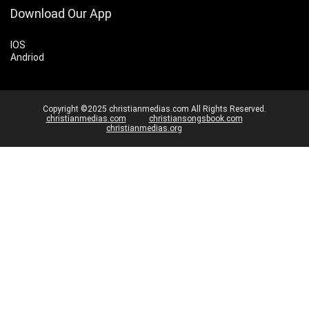
Download Our App
IOS
Andriod
Copyright ©2025 christianmedias.com All Rights Reserved.
christianmedias.com
christiansongsbook.com
christianmedias.org