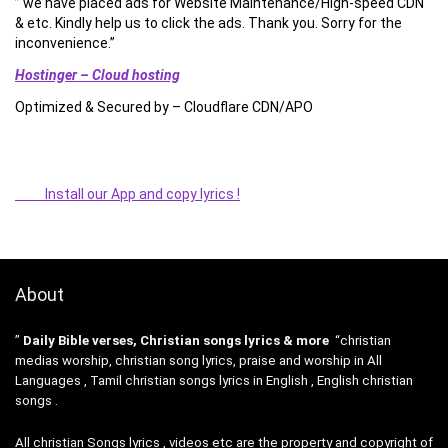
” we have placed ads for Website Maintenance/High-speed CDN
& etc. Kindly help us to click the ads. Thank you. Sorry for the
inconvenience.”
Hostinger – Cloud hosting
Optimized & Secured by – Cloudflare CDN/APO
Install our App and copy lyrics !
About
”
Daily Bible verses, Christian songs lyrics & more
“christian
medias worship, christian song lyrics, praise and worship in All
Languages , Tamil christian songs lyrics in English , English christian
songs .
All christian Songs lyrics , videos etc are the property and copyright of