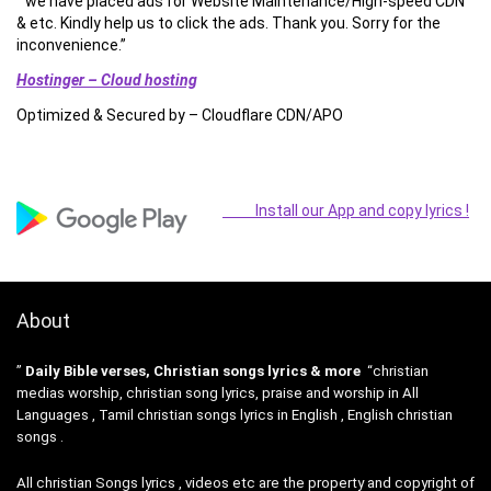
” we have placed ads for Website Maintenance/High-speed CDN
& etc. Kindly help us to click the ads. Thank you. Sorry for the
inconvenience.”
Hostinger – Cloud hosting
Optimized & Secured by – Cloudflare CDN/APO
Install our App and copy lyrics !
About
”
Daily Bible verses, Christian songs lyrics & more
“christian
medias worship, christian song lyrics, praise and worship in All
Languages , Tamil christian songs lyrics in English , English christian
songs .
All christian Songs lyrics , videos etc are the property and copyright of