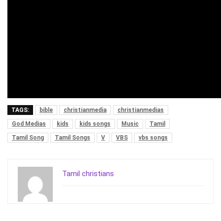
TAGS:
bible
christianmedia
christianmedias
God Medias
kids
kids songs
Music
Tamil
Tamil Song
Tamil Songs
V
VBS
vbs songs
Tamil christians