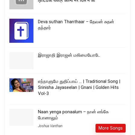
lyricsआ पवित्र आत्मा मेरे दिल में आ
Deva suthan Thanthaar – தேவன் சுதன்
தந்தார்
இராஜாதி இராஜன் மகிமையோடே
எந்நாளுமே துதிப்பாய் … | Traditional Song |
Srinisha Jayaseelan | Gnani | Golden Hits
Vol-3
Naan yenga ponaalum – நான் எங்கே
போனாலும்
Joshua Vanthan
More Songs