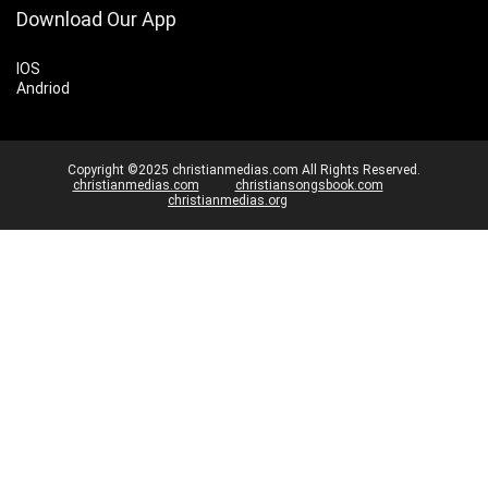
Download Our App
IOS
Andriod
Copyright ©2025 christianmedias.com All Rights Reserved.
christianmedias.com
christiansongsbook.com
christianmedias.org