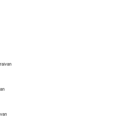
raivan
van
ivan