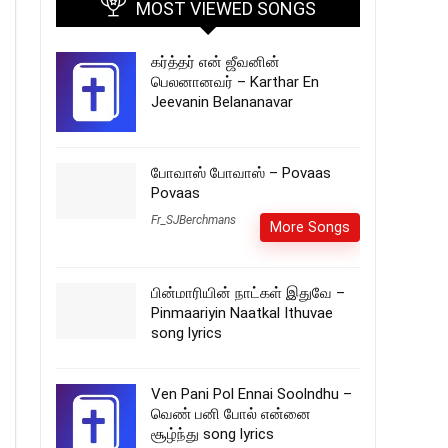
MOST VIEWED SONGS
கர்த்தர் என் ஜீவனின்
பெலனானவர் – Karthar En
Jeevanin Belananavar
போவாஸ் போவாஸ் – Povaas
Povaas
Fr_SJBerchmans
More Songs
பின்மாரியின் நாட்கள் இதுவே –
Pinmaariyin Naatkal Ithuvae
song lyrics
Ven Pani Pol Ennai Soolndhu –
வெண் பனி போல் என்னை
சூழ்ந்து song lyrics