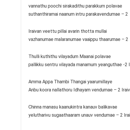
vannathu poochi sirakadithu parakkum polavae
suthanthiramai naanum intru parakavendumae – 2
Iraivan veettu pillai avarin thotta mullai
vazhanumae malaranumae vaaippu thaarumae – 2
Thulli kuthithu vilayadum Maanai polavae
pallikku sentru vilayada manamum yeanguthae -2 I
Amma Appa Thambi Thangai yaarumillaye
Anbu koora nallathoru Idhayam vendumae – 2 Irai
Chinna manasu kaanukintra kanauv balikavae
yelutharivu sugaathaaram unauv vendumae – 2 Ira