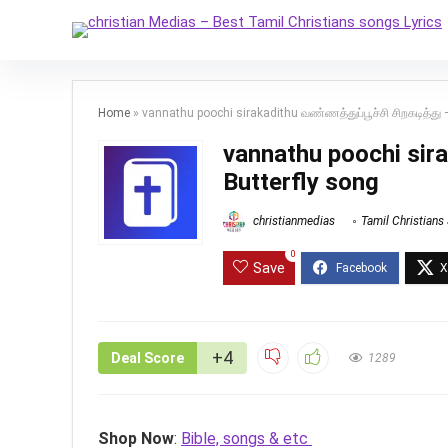
Home
»
vannathu poochi sirakadithu வண்ணத்துப்பூச்சி சிறகடித்து 
vannathu poochi sira
Butterfly song
christianmedias
Tamil Christians
0
Save
+4
Deal Score
1289
Shop Now
:
Bible, songs & etc