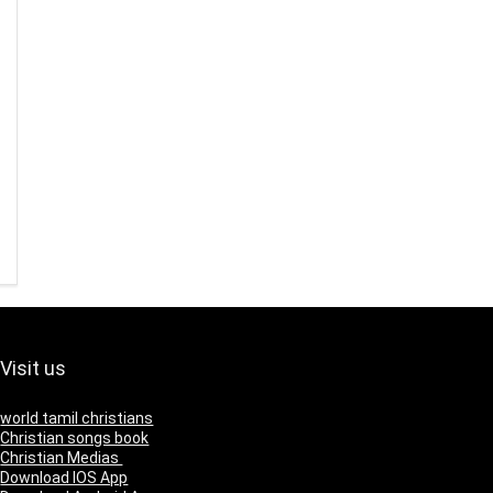
Visit us
world tamil christians
Christian songs book
Christian Medias
Download IOS App