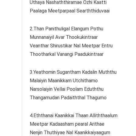
Uthaya Nashaththiramae Ozhi Kaatti
Paalaga Meetparpaal Searththiduvaai
2.Than Panithuligal Elangum Pothu
Munnanaiyil Avar Thookukintraar
Veanthar Shirustikar Nal Meetpar Entru
Thootharkal Vanangi Paadukintraar
3.Yeathomin Sugantham Kadalin Muththu
Malaiyin Maanikkam Utchithamo
Narsolaiyin Vellai Poolam Eduththu
Thangamudan Padaiththal Thagumo
4.Eththanai Kaanikkai Thaan Alliththaalum
Meetpar Kadaasham pearal Arithae
Nenjin Thuthiyae Nal Kaanikkaiyaagum