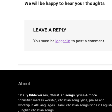
We will be happy to hear your thoughts
LEAVE A REPLY
You must be
logged in
to post a comment.
About
”
Daily Bible verses, Christian songs lyrics & more
“christian medias worship, christian song lyrics, praise and
worship in All Languages , Tamil christian songs lyrics in English
, English christian songs .