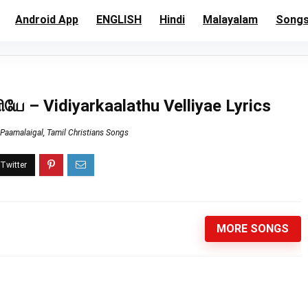
Android App
ENGLISH
Hindi
Malayalam
Song
s
ியே – Vidiyarkaalathu Velliyae Lyrics
Paamalaigal
,
Tamil Christians Songs
MORE SONGS