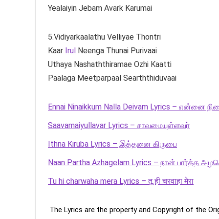
Yealaiyin Jebam Avark Karumai
5.Vidiyarkaalathu Velliyae Thontri
Kaar
Irul
Neenga Thunai Purivaai
Uthaya Nashaththiramae Ozhi Kaatti
Paalaga Meetparpaal Searththiduvaai
Ennai Ninaikkum Nalla Deivam Lyrics – என்னை நின
Saavamaiyullavar Lyrics – சாவமையுள்ளவர்
Ithna Kiruba Lyrics – இத்தனை கிருபை
Naan Partha Azhagelam Lyrics – நான் பார்த்த அழக
Tu hi charwaha mera Lyrics – तू ही चरवाहा मेरा
The Lyrics are the property and Copyright of the Or