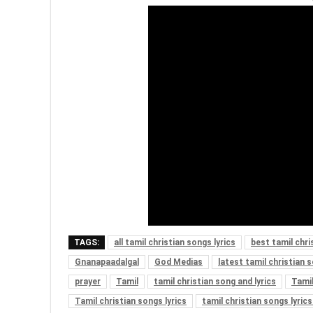
TAGS:
all tamil christian songs lyrics
best tamil chri
Gnanapaadalgal
God Medias
latest tamil christian s
prayer
Tamil
tamil christian song and lyrics
Tamil
Tamil christian songs lyrics
tamil christian songs lyric