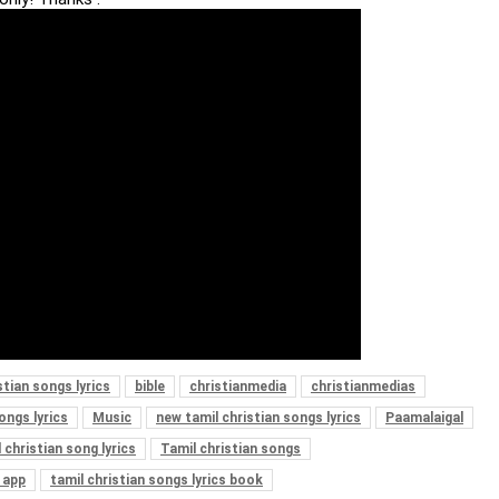
stian songs lyrics
bible
christianmedia
christianmedias
ongs lyrics
Music
new tamil christian songs lyrics
Paamalaigal
 christian song lyrics
Tamil christian songs
s app
tamil christian songs lyrics book