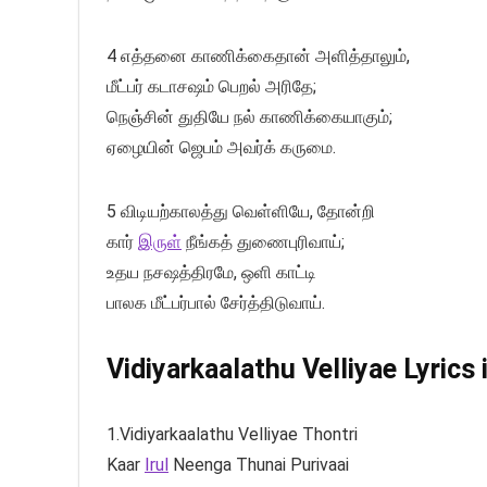
4 எத்தனை காணிக்கைதான் அளித்தாலும்,
மீட்பர் கடாசஷம் பெறல் அரிதே;
நெஞ்சின் துதியே நல் காணிக்கையாகும்;
ஏழையின் ஜெபம் அவர்க் கருமை.
5 விடியற்காலத்து வெள்ளியே, தோன்றி
கார்
இருள்
நீங்கத் துணைபுரிவாய்;
உதய நசஷத்திரமே, ஒளி காட்டி
பாலக மீட்பர்பால் சேர்த்திடுவாய்.
Vidiyarkaalathu Velliyae Lyrics
1.Vidiyarkaalathu Velliyae Thontri
Kaar
Irul
Neenga Thunai Purivaai