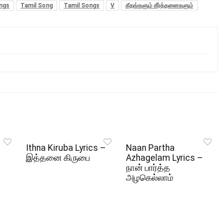
ongs
Tamil Song
Tamil Songs
V
கீதங்களும் கீர்த்தனைகளும்
Ithna Kiruba Lyrics –
Naan Partha
இத்தனை கிருபை
Azhagelam Lyrics –
நான் பார்த்த
அழகெல்லாம்