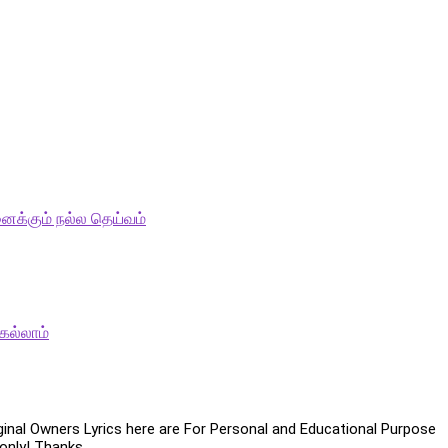
ைக்கும் நல்ல தெய்வம்
ெல்லாம்
iginal Owners Lyrics here are For Personal and Educational Purpose
only! Thanks .