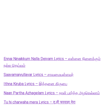
Ennai Ninaikkum Nalla Deivam Lyrics – என்னை நினைக்கும்
நல்ல தெய்வம்
Saavamaiyullavar Lyrics – சாவமையுள்ளவர்
Ithna Kiruba Lyrics – இத்தனை கிருபை
Naan Partha Azhagelam Lyrics – நான் பார்த்த அழகெல்லாம்
Tu hi charwaha mera Lyrics – तू ही चरवाहा मेरा