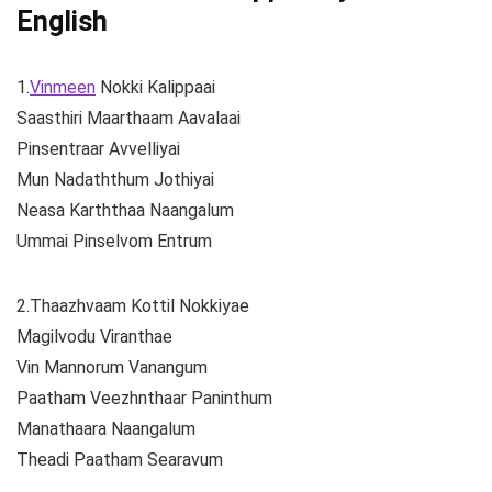
English
1.
Vinmeen
Nokki Kalippaai
Saasthiri Maarthaam Aavalaai
Pinsentraar Avvelliyai
Mun Nadaththum Jothiyai
Neasa Karththaa Naangalum
Ummai Pinselvom Entrum
2.Thaazhvaam Kottil Nokkiyae
Magilvodu Viranthae
Vin Mannorum Vanangum
Paatham Veezhnthaar Paninthum
Manathaara Naangalum
Theadi Paatham Searavum