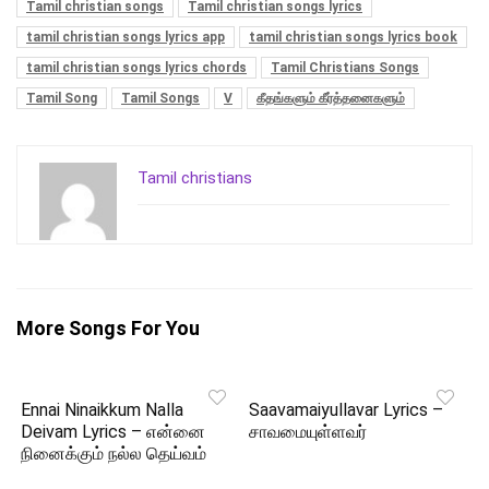
Tamil christian songs
Tamil christian songs lyrics
tamil christian songs lyrics app
tamil christian songs lyrics book
tamil christian songs lyrics chords
Tamil Christians Songs
Tamil Song
Tamil Songs
V
கீதங்களும் கீர்த்தனைகளும்
Tamil christians
More Songs For You
Ennai Ninaikkum Nalla
Saavamaiyullavar Lyrics –
Deivam Lyrics – என்னை
சாவமையுள்ளவர்
நினைக்கும் நல்ல தெய்வம்