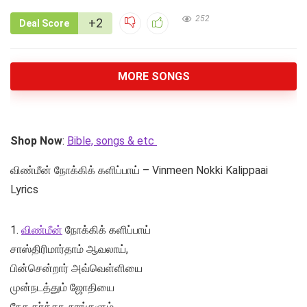
252
+2
Deal Score
MORE SONGS
Shop Now
:
Bible, songs & etc
விண்மீன் நோக்கிக் களிப்பாய் – Vinmeen Nokki Kalippaai
Lyrics
1.
விண்மீன்
நோக்கிக் களிப்பாய்
சாஸ்திரிமார்தாம் ஆவலாய்,
பின்சென்றார் அவ்வெள்ளியை
முன்நடத்தும் ஜோதியை
நேச கர்த்தா, நாங்களும்