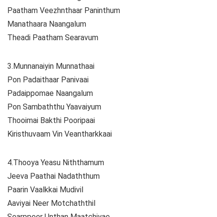
Paatham Veezhnthaar Paninthum
Manathaara Naangalum
Theadi Paatham Searavum
3.Munnanaiyin Munnathaai
Pon Padaithaar Panivaai
Padaippomae Naangalum
Pon Sambaththu Yaavaiyum
Thooimai Bakthi Pooripaai
Kiristhuvaam Vin Veantharkkaai
4.Thooya Yeasu Niththamum
Jeeva Paathai Nadaththum
Paarin Vaalkkai Mudivil
Aaviyai Neer Motchaththil
Searppeer Unthan Maatchiyae