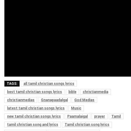
TAGS:
all tamil christian songs lyrics
best tamil christian songs lyrics
bible
christianmedia
christianmedias
Gnanapaadalgal
God Medias
latest tamil christian songs lyrics
Music
new tamil christian songs lyrics
Paamalaigal
prayer
Tamil
tamil christian song and lyrics
Tamil christian song lyrics