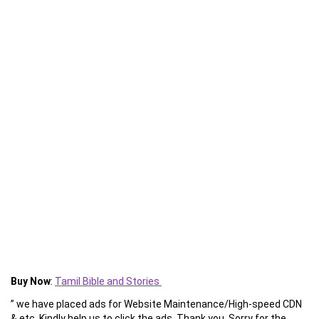
Buy Now
:
Tamil Bible and Stories
” we have placed ads for Website Maintenance/High-speed CDN
& etc. Kindly help us to click the ads. Thank you. Sorry for the