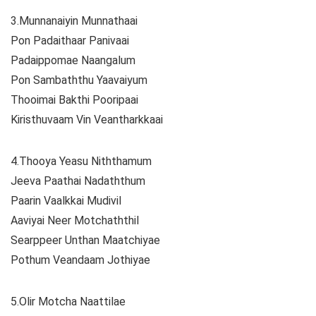
3.Munnanaiyin Munnathaai
Pon Padaithaar Panivaai
Padaippomae Naangalum
Pon Sambaththu Yaavaiyum
Thooimai Bakthi Pooripaai
Kiristhuvaam Vin Veantharkkaai
4.Thooya Yeasu Niththamum
Jeeva Paathai Nadaththum
Paarin Vaalkkai Mudivil
Aaviyai Neer Motchaththil
Searppeer Unthan Maatchiyae
Pothum Veandaam Jothiyae
5.Olir Motcha Naattilae