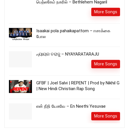
பெத்லகேம் நகரில் – Bethlehem Nagaril
More Songs
Isaakai pola pahaikapattom – ஈசாக்கை
போல
ନ୍ୟାୟର ତରାଜୁ – NYAYARATARAJU
More Songs
GFBF | Joel Salvi | REPENT | Prod by Nikhil G
| New Hindi Christian Rap Song
என் நீதி யேசுவே – En Neethi Yesuvae
More Songs