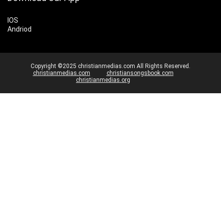
IOS
Andriod
Copyright ©2025 christianmedias.com All Rights Reserved.
christianmedias.com
christiansongsbook.com
christianmedias.org