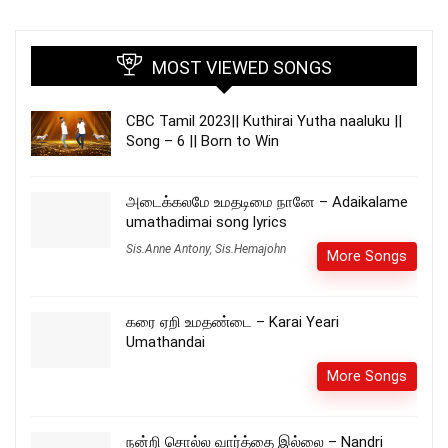
MOST VIEWED SONGS
CBC Tamil 2023|| Kuthirai Yutha naaluku ||
Song – 6 || Born to Win
அடைக்கலமே உமதடிமை நானே – Adaikalame
umathadimai song lyrics
Sis.Anne Antony
,
Sis.Hemajohn
More Songs
கரை ஏறி உமதண்டை – Karai Yeari
Umathandai
More Songs
நன்றி சொல்ல வார்த்தை இல்லை – Nandri