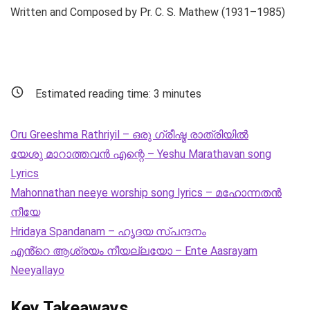
Written and Composed by Pr. C. S. Mathew (1931–1985)
Estimated reading time:
3
minutes
Oru Greeshma Rathriyil – ഒരു ഗ്രീഷ്മ രാത്രിയിൽ
യേശു മാറാത്തവൻ എന്റെ – Yeshu Marathavan song
Lyrics
Mahonnathan neeye worship song lyrics – മഹോന്നതൻ
നീയേ
Hridaya Spandanam – ഹൃദയ സ്‌പന്ദനം
എൻ്റെ ആശ്രയം നീയല്ലയോ – Ente Aasrayam
Neeyallayo
Key Takeaways