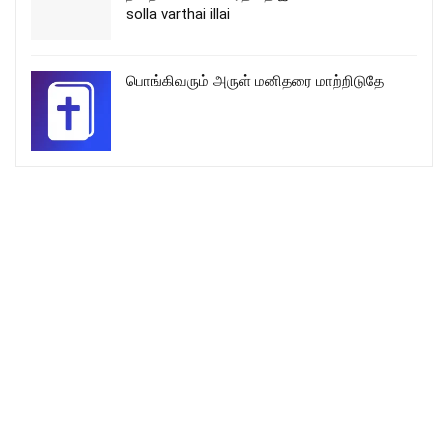
solla varthai illai
பொங்கிவரும் அருள் மனிதரை மாற்றிடுதே