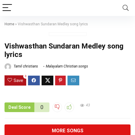
Home
»
Vishwasthan Sundaran Medley song lyrics
Vishwasthan Sundaran Medley song
lyrics
Tamil christians
Malayalam Christian songs
0
Save
43
0
Deal Score
MORE SONGS