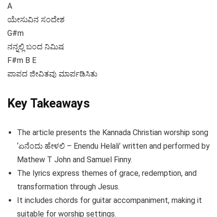
A
ಯೇಸುವಿನ ಸಂದೇಶ
G#m
ನನ್ನಲ್ಲಿ ಬಂದ ನಿಮಿಷ
F#m B E
ಪಾಪದ ಜೀವಿತವು ಮಾರ್ಪಡಿಸಿತು
Key Takeaways
The article presents the Kannada Christian worship song
‘ಏನೆಂದು ಹೇಳಲಿ – Enendu Helali’ written and performed by
Mathew T John and Samuel Finny.
The lyrics express themes of grace, redemption, and
transformation through Jesus.
It includes chords for guitar accompaniment, making it
suitable for worship settings.