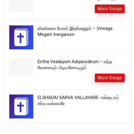
More Songs
விண்ணக மேகம் இறங்கணும் – Vinnaga
Megam Iranganum
Entha Vealaiyum Adiyanodirum – எந்த
வேளையும் அடியனோடிரும்
More Songs
ELSHADAI SARVA VALLAVARE- எல்ஷடாய்
சர்வ வல்லவரே