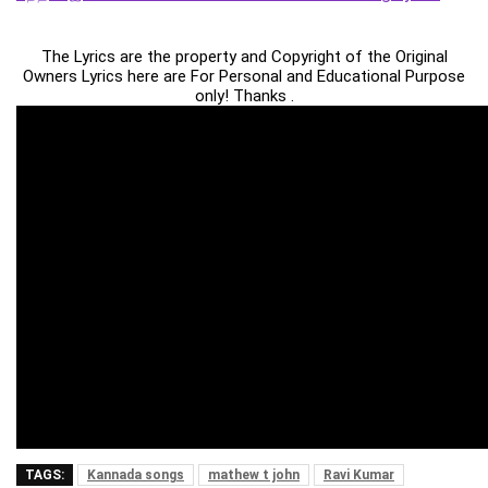
The Lyrics are the property and Copyright of the Original
Owners Lyrics here are For Personal and Educational Purpose
only! Thanks .
TAGS:
Kannada songs
mathew t john
Ravi Kumar