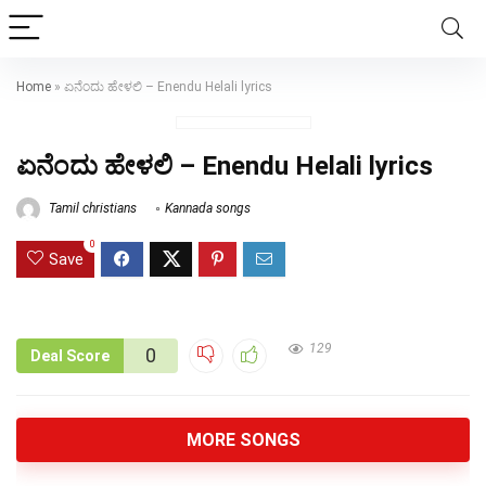
Home
»
ಏನೆಂದು ಹೇಳಲಿ – Enendu Helali lyrics
ಏನೆಂದು ಹೇಳಲಿ – Enendu Helali lyrics
Tamil christians
Kannada songs
0
Save
129
0
Deal Score
MORE SONGS