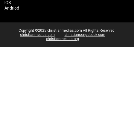
IOS
Andriod
Copyright ©2025 christianmedias.com All Rights Reserved.
christianmedias.com
christiansongsbook.com
christianmedias.org