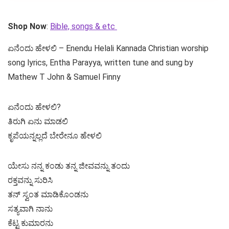
Shop Now
:
Bible, songs & etc
ಏನೆಂದು ಹೇಳಲಿ – Enendu Helali Kannada Christian worship
song lyrics, Entha Parayya, written tune and sung by
Mathew T John & Samuel Finny
ಏನೆಂದು ಹೇಳಲಿ?
ತಿರುಗಿ ಏನು ಮಾಡಲಿ
ಕೃಪೆಯನ್ನಲ್ಲದೆ ಬೇರೇನೂ ಹೇಳಲಿ
ಯೇಸು ನನ್ನ ಕಂಡು ತನ್ನ ಜೀವವನ್ನು ತಂದು
ರಕ್ತವನ್ನು ಸುರಿಸಿ
ತನ್ ಸ್ವಂತ ಮಾಡಿಕೊಂಡನು
ಸತ್ಯವಾಗಿ ನಾನು
ಕೆಟ್ಟ ಕುಮಾರನು