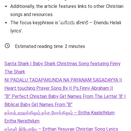
Additionally, the article features links to other Christian
songs and resources.
The focus keyphrase is ‘ಏನೆಂದು ಹೇಳಲಿ – Enendu Helali
lyrics’.
Estimated reading time:
2
minutes
Santa Shark | Baby Shark Christmas Song featuring Finny
The Shark
NI PADALU TADAPAKUNDA NA PAYANAM SAGADAYYA ||
Heart touching Prayer Song By || Ps.Finny Abraham ||
“B” Perfect Christian Baby Girl Names From The Letter ‘B’ |
Biblical Baby Girl Names From “B”
எந்தக் காலத்திலும் எந்த நேரத்திலும் – Entha Kaalathilum
Entha Nerathilum
எந்தன் இயேசுவே – Enthan Yesuvae Christian Song Lyrics