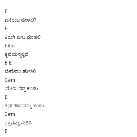
E
ಏನೆಂದು ಹೇಳಲಿ?
B
ತಿರುಗಿ ಏನು ಮಾಡಲಿ
F#m
ಕೃಪೆಯನ್ನಲ್ಲದೆ
B E
ಬೇರೇನೂ ಹೇಳಲಿ
C#m
ಯೇಸು ನನ್ನ ಕಂಡು
B
ತನ್ ಜೀವವನ್ನು ತಂದು
C#m
ರಕ್ತವನ್ನು ಸುರಿಸಿ
B