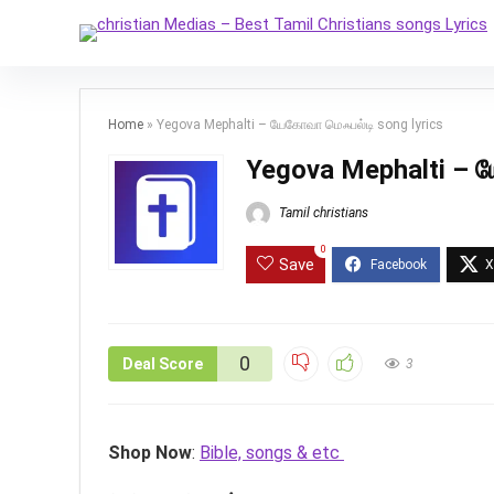
Home
»
Yegova Mephalti – யேகோவா மெஃபல்டி song lyrics
Yegova Mephalti – ய
Tamil christians
0
Save
0
Deal Score
3
Shop Now
:
Bible, songs & etc