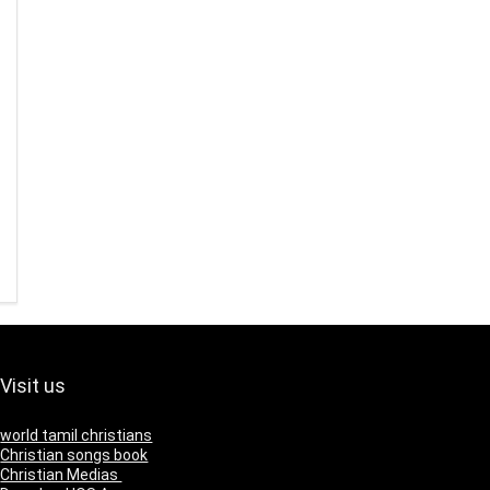
Visit us
world tamil christians
Christian songs book
Christian Medias