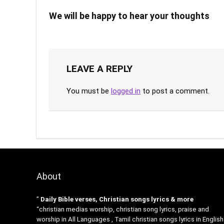
We will be happy to hear your thoughts
LEAVE A REPLY
You must be
logged in
to post a comment.
About
”
Daily Bible verses, Christian songs lyrics & more
“christian medias worship, christian song lyrics, praise and
worship in All Languages , Tamil christian songs lyrics in English