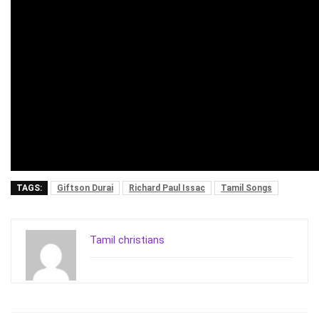
TAGS:
Giftson Durai
Richard Paul Issac
Tamil Songs
Tamil christians