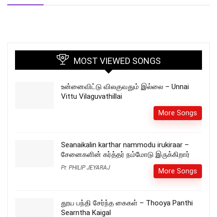
MOST VIEWED SONGS
உன்னைவிட்டு விலகுவதும் இல்லை – Unnai
Vittu Vilaguvathillai
More Songs
Seanaikalin karthar nammodu irukiraar –
சேனைகளின் கர்த்தர் நம்மோடு இருக்கிறார்
Pr. PHILIP JEYARAJ
More Songs
தூய பந்தி சேர்ந்த கைகள் – Thooya Panthi
Searntha Kaigal