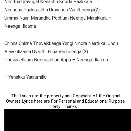
Nesitha Uravugal Nenachu Kooda Paakkala
Nenachu Paakkaadha Uravaaga Vandheenga(2)
Ummai Naan Marandha Podhum Neenga Marakkala –
Neenga Illaama
Chinna Chinna Thevaikkaaga Yengi Nindra Naatkkal Undu
Alave illaama Uyarthi Enna Vacheenga (2)
Thevai ellaam Neengadhan Appa – Neenga Illaama
– Yenakku Yaarumilla
The Lyrics are the property and Copyright of the Original
Owners Lyrics here are For Personal and Educational Purpose
only! Thanks .