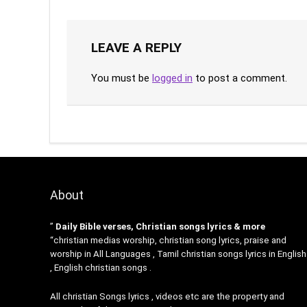
LEAVE A REPLY
You must be
logged in
to post a comment.
About
”
Daily Bible verses, Christian songs lyrics & more
“christian medias worship, christian song lyrics, praise and
worship in All Languages , Tamil christian songs lyrics in English
, English christian songs .
All christian Songs lyrics , videos etc are the property and