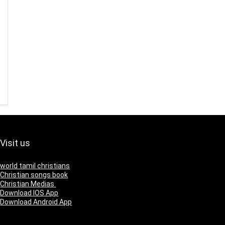
Visit us
world tamil christians
Christian songs book
Christian Medias
Download IOS App
Download Android App