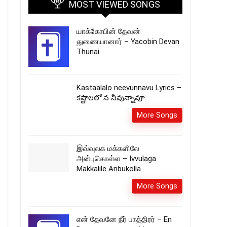
MOST VIEWED SONGS
யாக்கோபின் தேவன்
துணையானார் – Yacobin Devan
Thunai
Kastaalalo neevunnavu Lyrics –
కష్టాలలో న నీవున్నావూ
More Songs
இவ்வுலக மக்களிலே
அன்புகொள்ள – Ivvulaga
Makkalile Anbukolla
More Songs
என் தேவனே நீர் பாத்திரர் – En