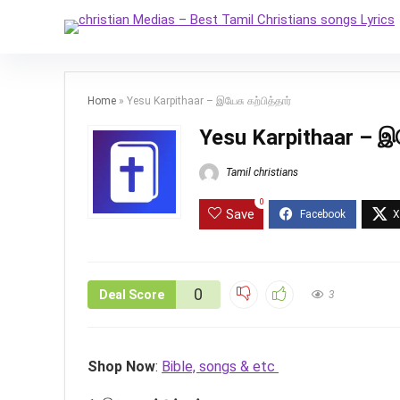
Home
»
Yesu Karpithaar – இயேசு கற்பித்தார்
Yesu Karpithaar – இயே
Tamil christians
0
Save
0
Deal Score
3
Shop Now
:
Bible, songs & etc