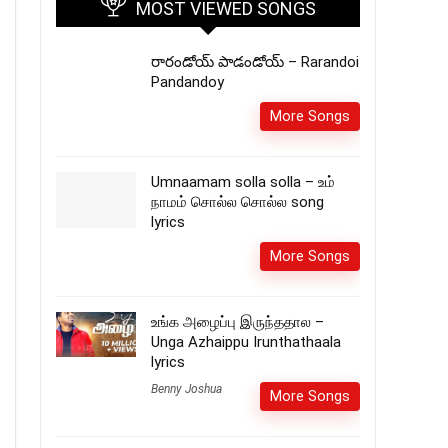
MOST VIEWED SONGS
రారండోయ్ పాడండోయ్ – Rarandoi
Pandandoy
More Songs
Umnaamam solla solla – உம்
நாமம் சொல்ல சொல்ல song
lyrics
More Songs
உங்க அழைப்பு இருந்ததால –
Unga Azhaippu Irunthathaala
lyrics
Benny Joshua
More Songs