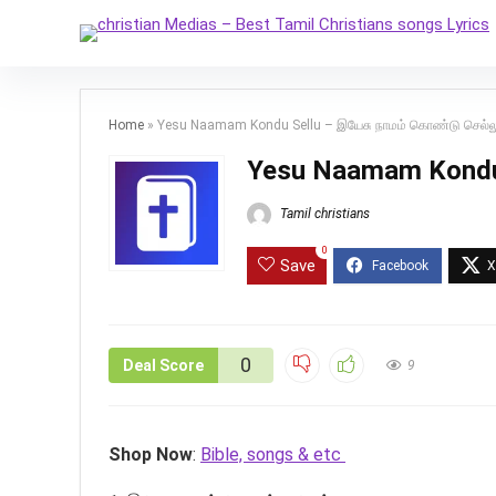
Home
»
Yesu Naamam Kondu Sellu – இயேசு நாமம் கொண்டு செல்ல
Yesu Naamam Kondu 
Tamil christians
0
Save
0
Deal Score
9
Shop Now
:
Bible, songs & etc