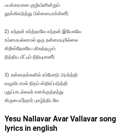
பயங்கரமான குழியினின்றும்
தூக்கிஎடுத்து பிள்ளையாக்கினீர்
2). எந்தன் கர்த்தாவே எந்தன் இயேசுவே
உம்மையல்லாமல் ஒரு நன்மையுமில்லை
கிறிஸ்தேசுவே பரிசுத்தமும்
நித்திய மீட்பும் நீதியுமானீர்
3). உன்னதங்களில் உம்மோடு அமர்த்தி
வழுவிடாமல் நிதம் ஸ்திரப்படுத்தி
புதுப்பாடல்லவர் எனக்குத்தந்து
கிருபையீந்தார் புகழ்ந்திடவே
Yesu Nallavar Avar Vallavar song
lyrics in english