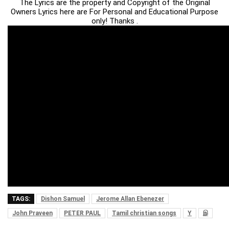
The Lyrics are the property and Copyright of the Original
Owners Lyrics here are For Personal and Educational Purpose
only! Thanks .
TAGS:
Dishon Samuel
Jerome Allan Ebenezer
John Praveen
PETER PAUL
Tamil christian songs
Y
இ