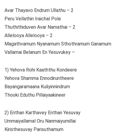
Avar Thayavo Endrum Ullathu – 2
Peru Vellathin Iraichal Pole
Thuthithiduven Avar Namathai – 2
Allelooya Allelooya – 2
Magathvamum Nyanamum Sthothramum Ganamum
Vallamai Belanum En Yesuvukey –
1) Yehova Rohi Kaaththu Kondeere
Yehova Shamma Ennodiruntheere
Bayangaramaana Kuliyinnindrum
Thooki Eduthu Pillaiyaakineer
2) Enthan Karthavey Enthan Yesuvay
Ummaiyallamal Oru Nanmaiyumillai
Kiristhesuvay Parisuthamum