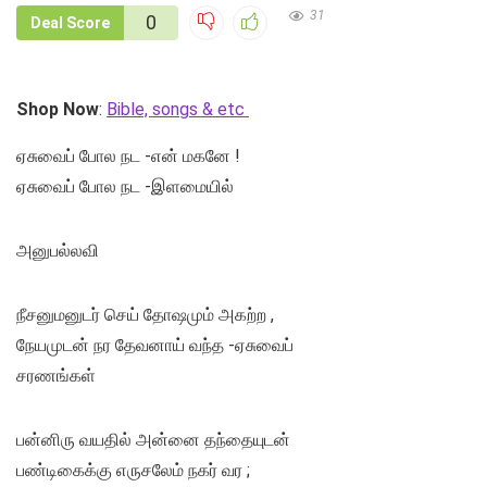
31
0
Deal Score
Shop Now
:
Bible, songs & etc
ஏசுவைப் போல நட -என் மகனே !
ஏசுவைப் போல நட -இளமையில்
அனுபல்லவி
நீசனுமனுடர் செய் தோஷமும் அகற்ற ,
நேயமுடன் நர தேவனாய் வந்த -ஏசுவைப்
சரணங்கள்
பன்னிரு வயதில் அன்னை தந்தையுடன்
பண்டிகைக்கு எருசலேம் நகர் வர ;