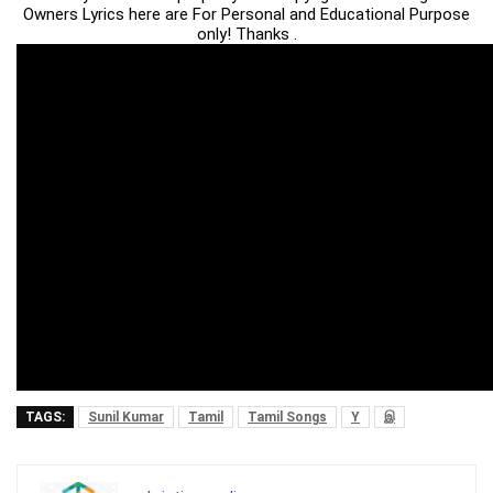
Owners Lyrics here are For Personal and Educational Purpose
only! Thanks .
TAGS:
Sunil Kumar
Tamil
Tamil Songs
Y
இ