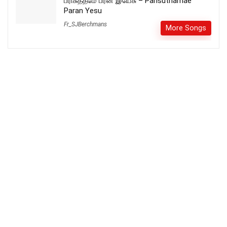
பரிசுத்தமே பரன் இயேசு – Parisuthamae
Paran Yesu
Fr_SJBerchmans
More Songs