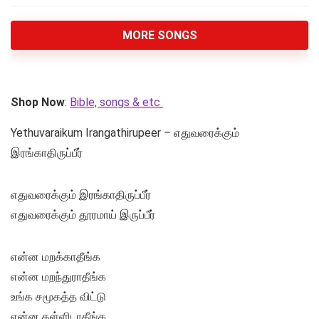
MORE SONGS
Shop Now
:
Bible, songs & etc
Yethuvaraikum Irangathirupeer – எதுவரைக்கும்
இரங்காதிருப்பீர்
எதுவரைக்கும் இரங்காதிருப்பீர்
எதுவரைக்கும் தூரமாய் இருப்பீர்
என்ன மறக்காதீங்க
என்ன மறந்துராதீங்க
உங்க சமூகத்த விட்டு
என்ன தள்ளிடாதீங்க