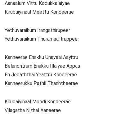
Aanaalum Vittu Kodukkalaiyae
Kirubaiyinaal Meettu Kondeerae
Yethuvaraikum Irangathirupeer
Yethuvaraikum Thuramaai Iruppeer
Kanneerae Enakku Unavaai Aayitru
Belanontrum Enakku Illaiyae Appaa
En Jebaththai Yeattru Kondeerae
Kanneerukku Pathil Thanhtheerae
Kirubaiyinaal Moodi Kondeerae
Vilagatha Nizhal Aaneerae