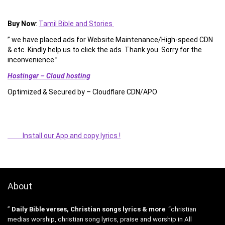
Buy Now
:
Tamil Bible and Stories
” we have placed ads for Website Maintenance/High-speed CDN
& etc. Kindly help us to click the ads. Thank you. Sorry for the
inconvenience.”
Hostinger – Cloud hosting
Optimized & Secured by – Cloudflare CDN/APO
Install our App and copy lyrics !
About
”
Daily Bible verses, Christian songs lyrics & more
“christian
medias worship, christian song lyrics, praise and worship in All