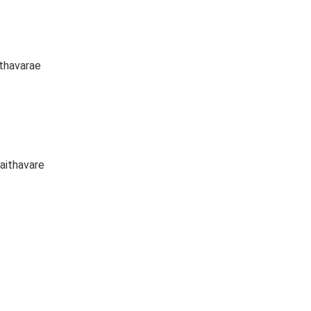
thavarae
haithavare