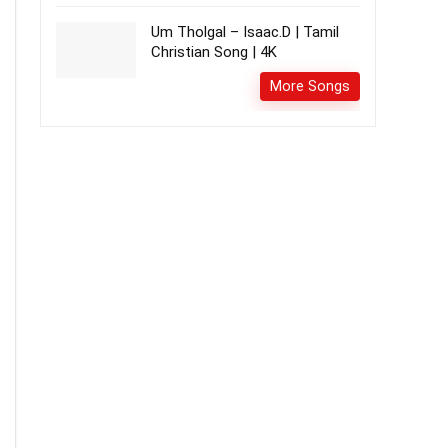
Um Tholgal – Isaac.D | Tamil
Christian Song | 4K
More Songs