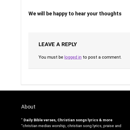
We will be happy to hear your thoughts
LEAVE A REPLY
You must be
logged in
to post a comment.
About
”
Daily Bible verses, Christian songs lyrics & more
“christian medias worship, christian song lyrics, praise and