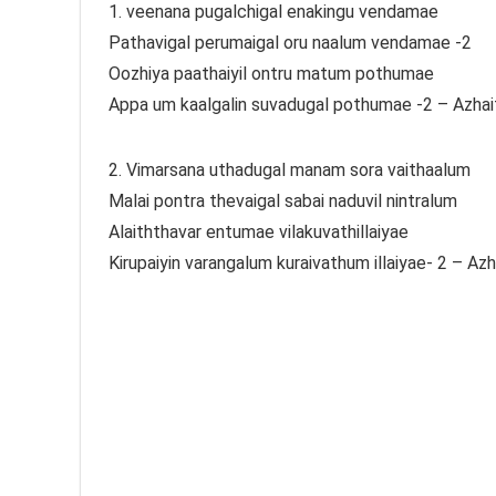
1. veenana pugalchigal enakingu vendamae
Pathavigal perumaigal oru naalum vendamae -2
Oozhiya paathaiyil ontru matum pothumae
Appa um kaalgalin suvadugal pothumae -2 – Azhai
2. Vimarsana uthadugal manam sora vaithaalum
Malai pontra thevaigal sabai naduvil nintralum
Alaiththavar entumae vilakuvathillaiyae
Kirupaiyin varangalum kuraivathum illaiyae- 2 – Az