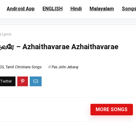
Android App
ENGLISH
Hindi
Malayalam
Song
 Lyrics
ரே – Azhaithavarae Azhaithavarae
NGS
,
Tamil Christians Songs
Pas.John Jebaraj
MORE SONGS