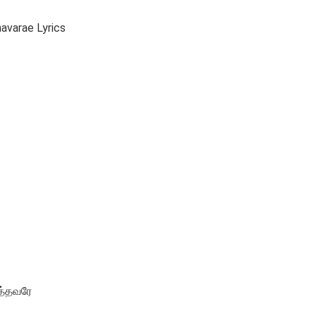
varae Lyrics
த்தவரே