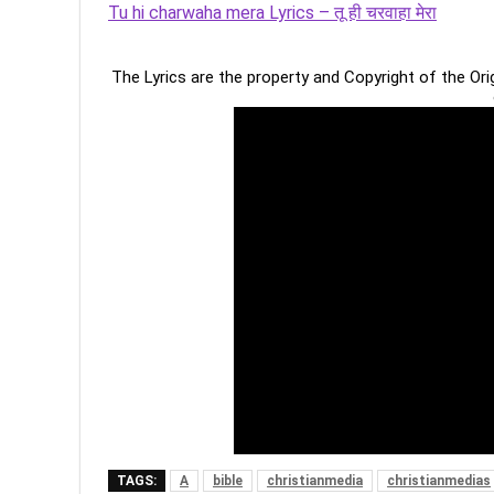
Tu hi charwaha mera Lyrics – तू ही चरवाहा मेरा
The Lyrics are the property and Copyright of the Or
TAGS:
A
bible
christianmedia
christianmedias