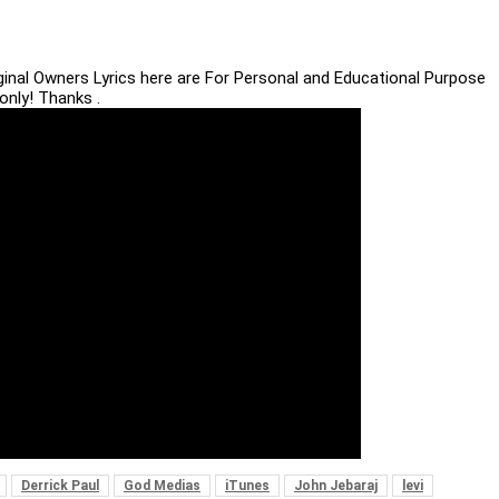
iginal Owners Lyrics here are For Personal and Educational Purpose
only! Thanks .
Derrick Paul
God Medias
iTunes
John Jebaraj
levi