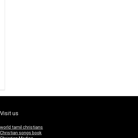
Visit us
world tamil christians
Christian songs book