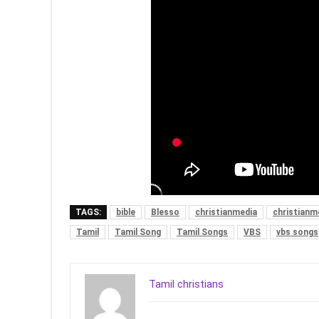
TAGS:
bible
Blesso
christianmedia
christianm
Tamil
Tamil Song
Tamil Songs
VBS
vbs songs
Tamil christians