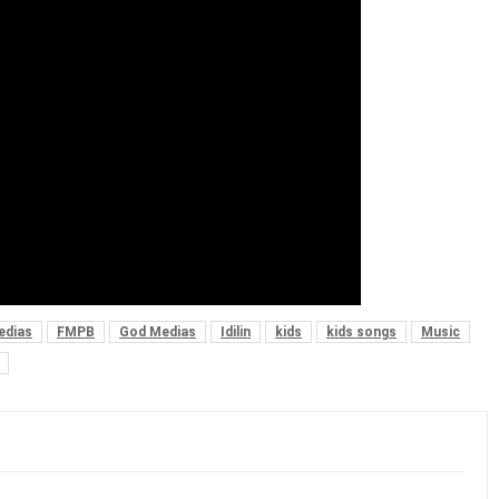
edias
FMPB
God Medias
Idilin
kids
kids songs
Music