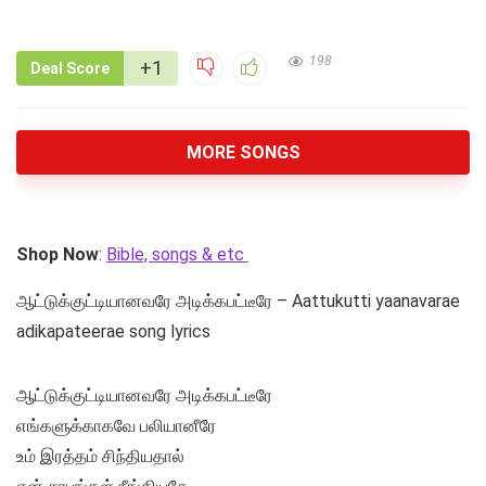
198
+1
Deal Score
MORE SONGS
Shop Now
:
Bible, songs & etc
ஆட்டுக்குட்டியானவரே அடிக்கபட்டீரே – Aattukutti yaanavarae
adikapateerae song lyrics
ஆட்டுக்குட்டியானவரே அடிக்கபட்டீரே
எங்களுக்காகவே பலியானீரே
உம் இரத்தம் சிந்தியதால்