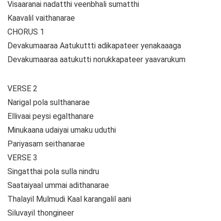
Visaaranai nadatthi veenbhali sumatthi
Kaavalil vaithanarae
CHORUS 1
Devakumaaraa Aatukuttti adikapateer yenakaaaga
Devakumaaraa aatukutti norukkapateer yaavarukum
VERSE 2
Narigal pola sulthanarae
Ellivaai peysi egalthanare
Minukaana udaiyai umaku uduthi
Pariyasam seithanarae
VERSE 3
Singatthai pola sulla nindru
Saataiyaal ummai adithanarae
Thalayil Mulmudi Kaal karangalil aani
Siluvayil thongineer