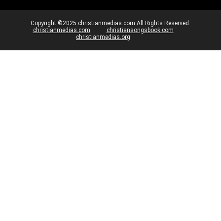
Copyright ©2025 christianmedias.com All Rights Reserved.
christianmedias.com
christiansongsbook.com
christianmedias.org