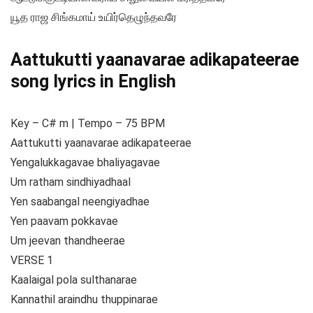
யூத ராஜ சிங்கமாய் உயிர்தெழுந்தவரே
Aattukutti yaanavarae adikapateerae
song lyrics in English
Key – C# m | Tempo – 75 BPM
Aattukutti yaanavarae adikapateerae
Yengalukkagavae bhaliyagavae
Um ratham sindhiyadhaal
Yen saabangal neengiyadhae
Yen paavam pokkavae
Um jeevan thandheerae
VERSE 1
Kaalaigal pola sulthanarae
Kannathil araindhu thuppinarae