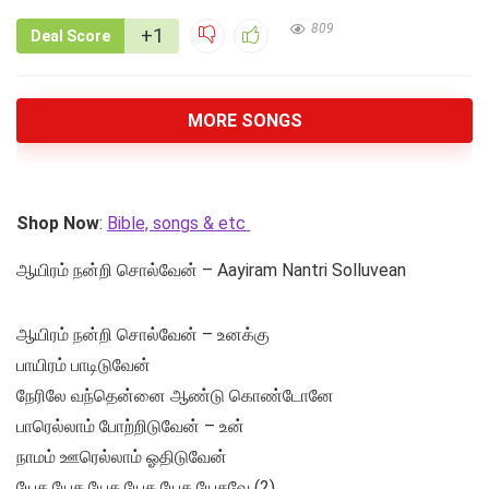
809
+1
Deal Score
MORE SONGS
Shop Now
:
Bible, songs & etc
ஆயிரம் நன்றி சொல்வேன் – Aayiram Nantri Solluvean
ஆயிரம் நன்றி சொல்வேன் – உனக்கு
பாயிரம் பாடிடுவேன்
நேரிலே வந்தென்னை ஆண்டு கொண்டோனே
பாரெல்லாம் போற்றிடுவேன் – உன்
நாமம் ஊரெல்லாம் ஓதிடுவேன்
யேசு யேசு யேசு யேசு யேசு யேசுவே (2)