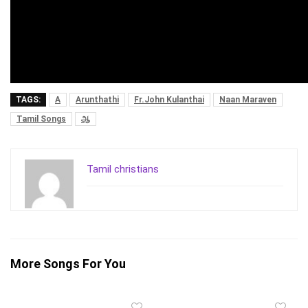
TAGS:
A
Arunthathi
Fr.John Kulanthai
Naan Maraven
Tamil Songs
ஆ
Tamil christians
More Songs For You