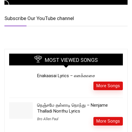
Subscribe Our YouTube channel
MOST VIEWED SONGS
Enakaasai Lyrics – எனக்காசை
More Songs
நெஞ்சமே தள்ளாடி நொந்து – Nenjame
Thalladi Nonthu Lyrics
Bro Allen Paul
More Songs