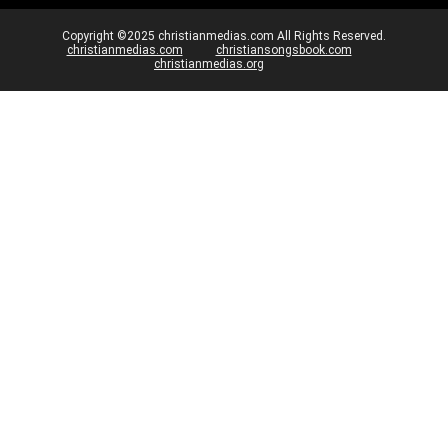
Copyright ©2025 christianmedias.com All Rights Reserved.
christianmedias.com
christiansongsbook.com
christianmedias.org