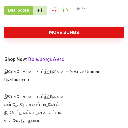
196
+1
Deal Score
MORE SONGS
Shop Now
:
Bible, songs & etc
இயேசுவே உம்மை உயர்த்திடுவேன் – Yesuve Ummai
Uyathiduven
இயேசுவே உம்மை உயர்த்திடுவேன்
என் நேசரே உம்மைப் பாடுவேன்
நீர் செய்த எல்லா நன்மைகட்காக
உமக்கே ஆராதனை