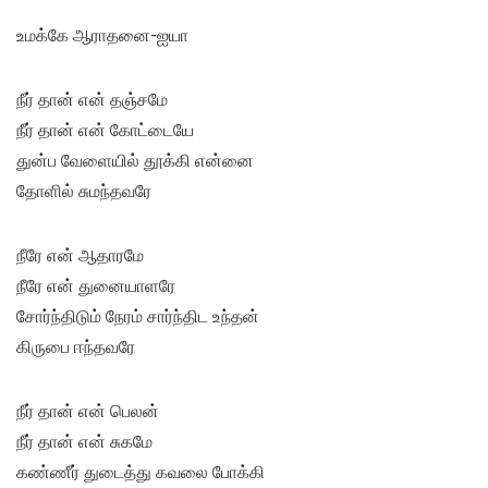
உமக்கே ஆராதனை-ஐயா
நீர் தான் என் தஞ்சமே
நீர் தான் என் கோட்டையே
துன்ப வேளையில் தூக்கி என்னை
தோளில் சுமந்தவரே
நீரே என் ஆதாரமே
நீரே என் துனையாளரே
சோர்ந்திடும் நேரம் சார்ந்திட உந்தன்
கிருபை ஈந்தவரே
நீர் தான் என் பெலன்
நீர் தான் என் சுகமே
கண்ணீர் துடைத்து கவலை போக்கி