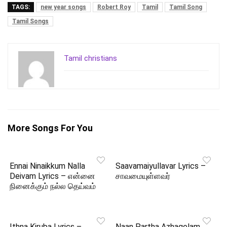
TAGS:
new year songs
Robert Roy
Tamil
Tamil Song
Tamil Songs
Tamil christians
More Songs For You
Ennai Ninaikkum Nalla
Saavamaiyullavar Lyrics –
Deivam Lyrics – என்னை
சாவமையுள்ளவர்
நினைக்கும் நல்ல தெய்வம்
Ithna Kiruba Lyrics –
Naan Partha Azhagelam