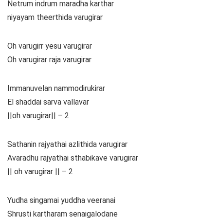
Netrum indrum maradha karthar
niyayam theerthida varugirar
Oh varugirr yesu varugirar
Oh varugirar raja varugirar
Immanuvelan nammodirukirar
El shaddai sarva vallavar
||oh varugirar|| – 2
Sathanin rajyathai azlithida varugirar
Avaradhu rajyathai sthabikave varugirar
|| oh varugirar || – 2
Yudha singamai yuddha veeranai
Shrusti kartharam senaigalodane