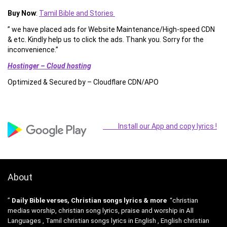
Buy Now
:
Tamil Bible and Stories
” we have placed ads for Website Maintenance/High-speed CDN
& etc. Kindly help us to click the ads. Thank you. Sorry for the
inconvenience.”
Hostinger – Cloud hosting
Optimized & Secured by – Cloudflare CDN/APO
Install our App and copy lyrics !
About
”
Daily Bible verses, Christian songs lyrics & more
“christian
medias worship, christian song lyrics, praise and worship in All
Languages , Tamil christian songs lyrics in English , English christian