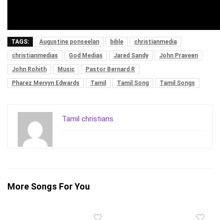
TAGS:
Augustine ponseelan
bible
christianmedia
christianmedias
God Medias
Jared Sandy
John Praveen
John Rohith
Music
Pastor Bernard R
Pharez Mervyn Edwards
Tamil
Tamil Song
Tamil Songs
Tamil christians
More Songs For You