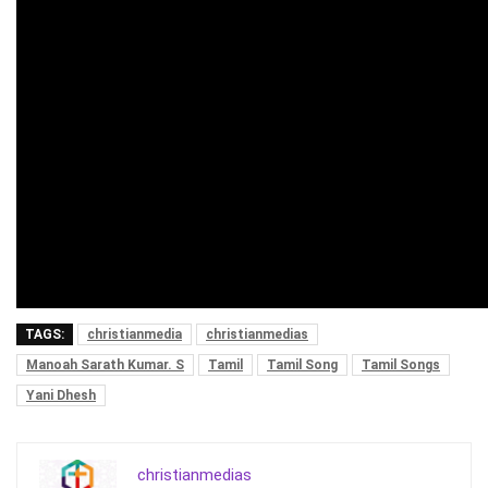
TAGS:
christianmedia
christianmedias
Manoah Sarath Kumar. S
Tamil
Tamil Song
Tamil Songs
Yani Dhesh
christianmedias