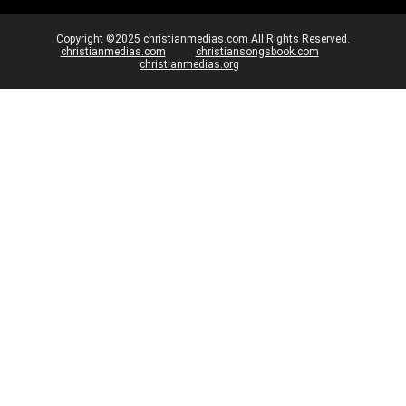
Copyright ©2025 christianmedias.com All Rights Reserved.
christianmedias.com
christiansongsbook.com
christianmedias.org