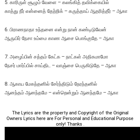
5. காரிருள் சூழும் வேளை – கலங்கித் தவிக்கையில்
காத்து நீர் என்னைத் தேற்றிக் – கருத்தாய் ஆதரித்தீர் – ஆகா
6. பிராணநாதா உந்தனை என்று நான் கண்டிடுவேன்
ஆருயிர் நேசா உம்மை காண ஆசை பொங்குதே – ஆகா
7. அழைப்பின் சத்தம் கேட்க – நாட்கள் அதிகமாமோ
நேசர் மார்ப்பில் சாய்திட – வாஞ்சை பெருகிடுதே – ஆகா
8. ஆகாய மேகந்தனில் சேர்ந்திடும் நேரந்தனில்
ஆனந்தம் ஆனந்தமே – என்றென்றும் ஆனந்தமே – ஆகா
The Lyrics are the property and Copyright of the Original
Owners Lyrics here are For Personal and Educational Purpose
only! Thanks .