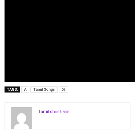
TAGS:
A
Tamil Songs
ஆ
Tamil christians