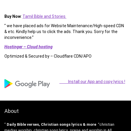
Buy Now
:
Tamil Bible and Stories
” we have placed ads for Website Maintenance/High-speed CDN
& etc. Kindly help us to click the ads. Thank you. Sorry for the
inconvenience.”
Hostinger – Cloud hosting
Optimized & Secured by – Cloudflare CDN/APO
Install our App and copy lyrics !
About
”
Daily Bible verses, Christian songs lyrics & more
“christian
medias worship, christian song lyrics, praise and worship in All