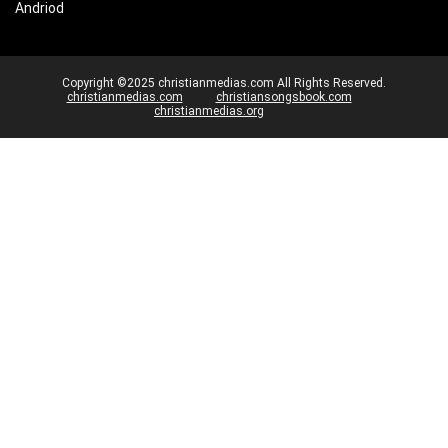
Andriod
Copyright ©2025 christianmedias.com All Rights Reserved.
christianmedias.com
christiansongsbook.com
christianmedias.org