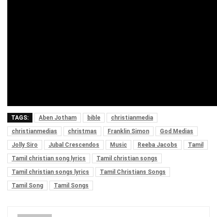
TAGS:
Aben Jotham
bible
christianmedia
christianmedias
christmas
Franklin Simon
God Medias
Jolly Siro
Jubal Crescendos
Music
Reeba Jacobs
Tamil
Tamil christian song lyrics
Tamil christian songs
Tamil christian songs lyrics
Tamil Christians Songs
Tamil Song
Tamil Songs