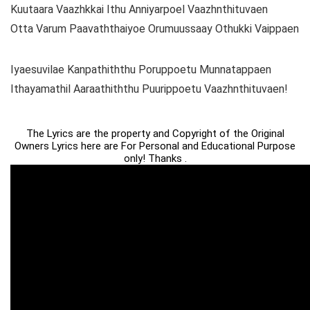
Kuutaara Vaazhkkai Ithu Anniyarpoel Vaazhnthituvaen
Otta Varum Paavaththaiyoe Orumuussaay Othukki Vaippaen
Iyaesuvilae Kanpathiththu Poruppoetu Munnatappaen
Ithayamathil Aaraathiththu Puurippoetu Vaazhnthituvaen!
The Lyrics are the property and Copyright of the Original
Owners Lyrics here are For Personal and Educational Purpose
only! Thanks .