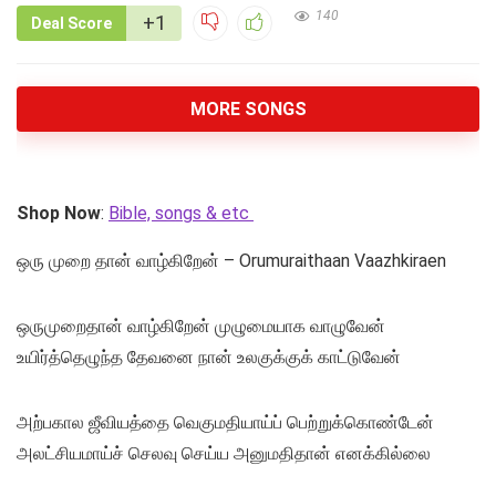
140
+1
Deal Score
MORE SONGS
Shop Now
:
Bible, songs & etc
ஒரு முறை தான் வாழ்கிறேன் – Orumuraithaan Vaazhkiraen
ஒருமுறைதான் வாழ்கிறேன் முழுமையாக வாழுவேன்
உயிர்த்தெழுந்த தேவனை நான் உலகுக்குக் காட்டுவேன்
அற்பகால ஜீவியத்தை வெகுமதியாய்ப் பெற்றுக்கொண்டேன்
அலட்சியமாய்ச் செலவு செய்ய அனுமதிதான் எனக்கில்லை