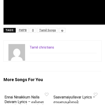
TAGS:
FMPB
O
Tamil Songs
ஒ
Tamil christians
More Songs For You
Ennai Ninaikkum Nalla
Saavamaiyullavar Lyrics –
Deivam Lyrics – என்னை
சாவமையுள்ளவர்