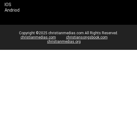
IOS
Andriod
Copyright ©2025 christianmedias.com All Rights Reserved.
christianmedias.com
christiansongsbook.com
christianmedias.org