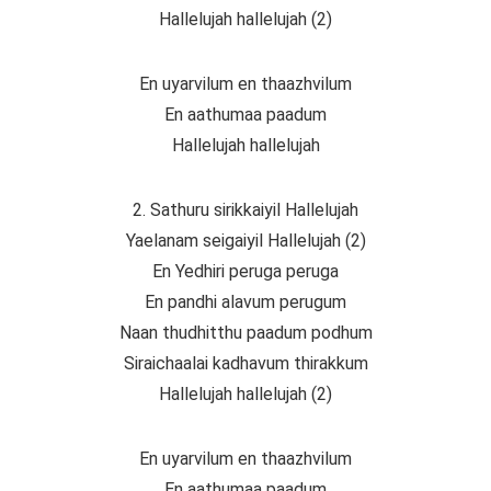
Hallelujah hallelujah (2)
En uyarvilum en thaazhvilum
En aathumaa paadum
Hallelujah hallelujah
2. Sathuru sirikkaiyil Hallelujah
Yaelanam seigaiyil Hallelujah (2)
En Yedhiri peruga peruga
En pandhi alavum perugum
Naan thudhitthu paadum podhum
Siraichaalai kadhavum thirakkum
Hallelujah hallelujah (2)
En uyarvilum en thaazhvilum
En aathumaa paadum