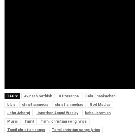
TAGS:
Avinash Sathish
B Prasanna
Balu Thankachan
bible
christianmedia
christianmedias
God Medias
John Jebaraj
Jonathan Anand Wesley
keba Jeremiah
Music
Tamil
Tamil christian song lyrics
Tamil christian songs
Tamil christian songs lyrics