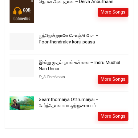
தெய்வ அன்புதான் – Deiva Anbuthaan
More Songs
பூந்தென்றராலே கொஞ்சி பேச –
Poonthendraley konji peasa
இன்று முதல் நான் உன்னை – Indru Mudhal
Nan Unnai
Fr_SJBerchmans
More Songs
Searnthomaiya Ottrumaiyai –
சேர்ந்தோமையா ஒற்றுமையாய்
More Songs