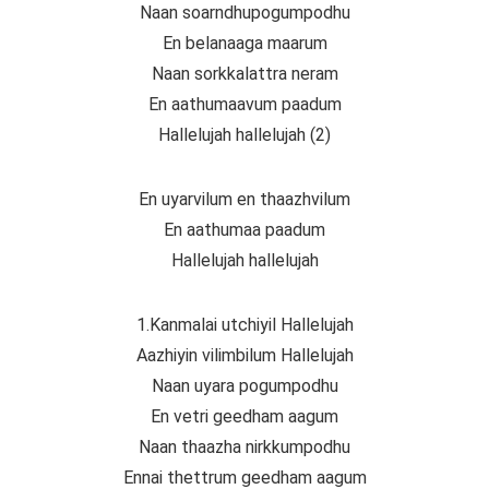
Naan soarndhupogumpodhu
En belanaaga maarum
Naan sorkkalattra neram
En aathumaavum paadum
Hallelujah hallelujah (2)
En uyarvilum en thaazhvilum
En aathumaa paadum
Hallelujah hallelujah
1.Kanmalai utchiyil Hallelujah
Aazhiyin vilimbilum Hallelujah
Naan uyara pogumpodhu
En vetri geedham aagum
Naan thaazha nirkkumpodhu
Ennai thettrum geedham aagum