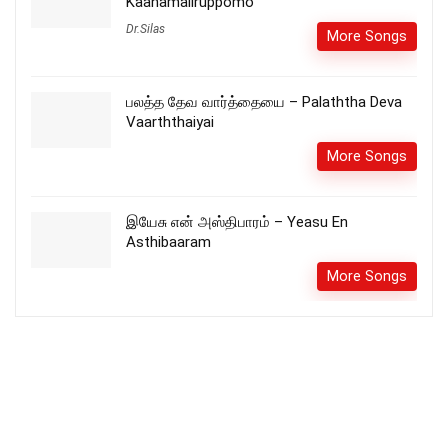
Kaanamaliruppomo
Dr.Silas
More Songs
பலத்த தேவ வார்த்தையை – Palaththa Deva
Vaarththaiyai
More Songs
இயேசு என் அஸ்திபாரம் – Yeasu En
Asthibaaram
More Songs