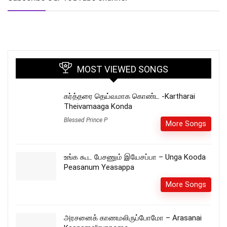
MOST VIEWED SONGS
கர்த்தரை தெய்வமாக கொண்ட -Kartharai
Theivamaaga Konda
Blessed Prince P
More Songs
உங்க கூட பேசணும் இயேசப்பா – Unga Kooda
Peasanum Yeasappa
More Songs
அரசனைக் காணமலிருப்போமோ – Arasanai