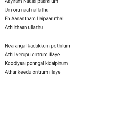
Aayiram Naalai paarkilum
Um oru naal nallathu
En Aanantham Ilaipaaruthal
Athilthaan ullathu
Nearangal kadakkum pothilum
Athil verupu ontrum illaye
Koodiyaai ponngal kidaipinum
Athar keedu ontrum illaye