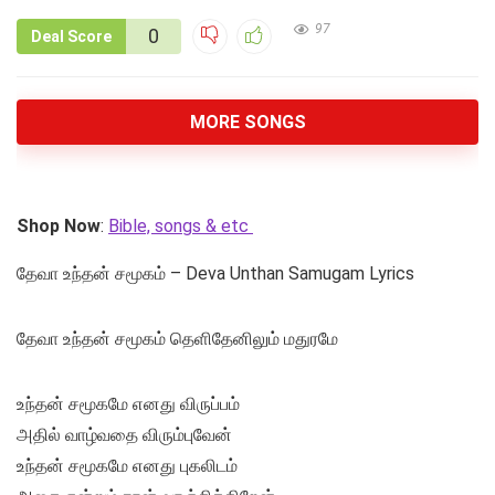
97
0
Deal Score
MORE SONGS
Shop Now
:
Bible, songs & etc
தேவா உந்தன் சமூகம் – Deva Unthan Samugam Lyrics
தேவா உந்தன் சமூகம் தெளிதேனிலும் மதுரமே
உந்தன் சமூகமே எனது விருப்பம்
அதில் வாழ்வதை விரும்புவேன்
உந்தன் சமூகமே எனது புகலிடம்