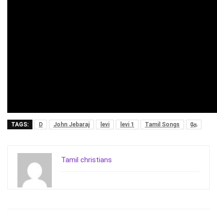
TAGS:
D
John Jebaraj
levi
levi 1
Tamil Songs
தே
Tamil christians