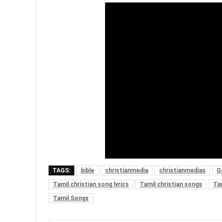
TAGS:
bible
christianmedia
christianmedias
G
Tamil christian song lyrics
Tamil christian songs
Tam
Tamil Songs