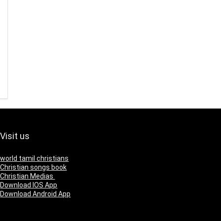
Visit us
world tamil christians
Christian songs book
Christian Medias
Download IOS App
Download Android App