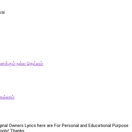
vai
ைக்கும் நல்ல தெய்வம்
ெல்லாம்
iginal Owners Lyrics here are For Personal and Educational Purpose
only! Thanks .