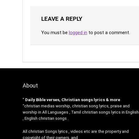
LEAVE A REPLY
You must be
logged in
to post a comment.
About
”
Daily Bible verses, Christian songs lyrics & more
“christian medias worship, christian song lyrics, praise and
worship in All Languages , Tamil christian songs lyrics in English
, English christian songs .
All christian Songs lyrics , videos etc are the property and
copyright of their owners, and