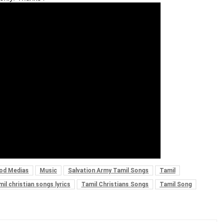
od Medias
Music
Salvation Army Tamil Songs
Tamil
il christian songs lyrics
Tamil Christians Songs
Tamil Song