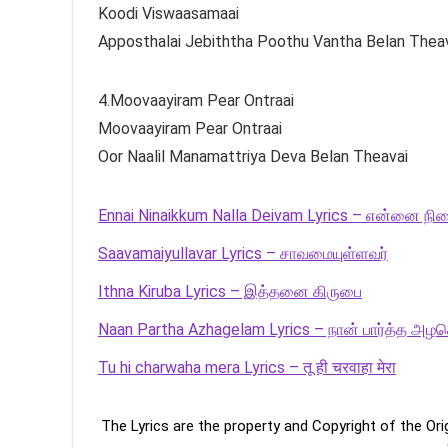
Koodi Viswaasamaai
Apposthalai Jebiththa Poothu Vantha Belan Thea
4.Moovaayiram Pear Ontraai
Moovaayiram Pear Ontraai
Oor Naalil Manamattriya Deva Belan Theavai
Ennai Ninaikkum Nalla Deivam Lyrics – என்னை நின
Saavamaiyullavar Lyrics – சாவமையுள்ளவர்
Ithna Kiruba Lyrics – இத்தனை கிருபை
Naan Partha Azhagelam Lyrics – நான் பார்த்த அழக
Tu hi charwaha mera Lyrics – तू ही चरवाहा मेरा
The Lyrics are the property and Copyright of the Or