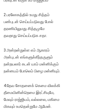
பரிவுடன்‌ வருக உம்‌ ராஜ்ஜியம்
2.பரலோகத்தில்‌ உமது சித்தம்‌
பண்புடன்‌ செய்யப்படுவது போல்‌
தரணியிலுமது சித்தமுமே
தவறாது செய்யப்படுக சதா.
3.அன்றன்றுள்ள எம்‌ ஆகாரம்‌
அன்புடன்‌ எங்களுக்கீந்தருளும்‌
நன்றயலார்‌ கடன்‌ யாம்‌ மன்னிக்கும்‌
நன்னயம்‌ போலெம்‌ பிழை மன்னியும்‌.
4.தேவ சோதனைக்‌ கெமை விலக்கி
தீமையினின்றெமை இரட்சியுமே,
மேவும்‌ ராஜ்ஜியம்‌, வல்லலை, மகிமை
மிகவும்‌ உமதென்றுமே ஆமேன்‌.