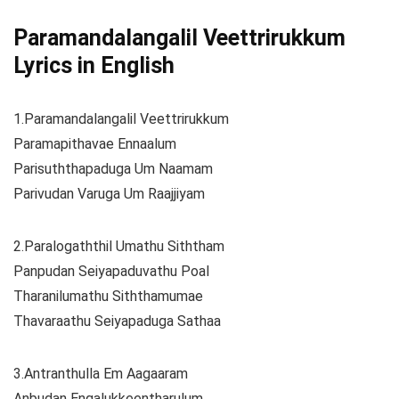
Paramandalangalil Veettrirukkum
Lyrics in English
1.Paramandalangalil Veettrirukkum
Paramapithavae Ennaalum
Parisuththapaduga Um Naamam
Parivudan Varuga Um Raajjiyam
2.Paralogaththil Umathu Siththam
Panpudan Seiyapaduvathu Poal
Tharanilumathu Siththamumae
Thavaraathu Seiyapaduga Sathaa
3.Antranthulla Em Aagaaram
Anbudan Engalukkeentharulum