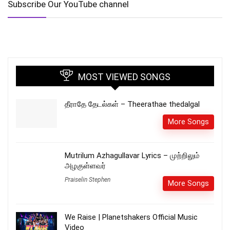
Subscribe Our YouTube channel
MOST VIEWED SONGS
தீராதே தேடல்கள் – Theerathae thedalgal
More Songs
Mutrilum Azhagullavar Lyrics – முற்றிலும்
அழகுள்ளவர்
Praiselin Stephen
More Songs
We Raise | Planetshakers Official Music
Video