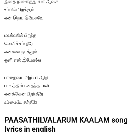
இதை நினைத்து என் ஆசை
உம்மில் பிறக்கும்
என் இதய இயேசுவே
மண்ணில் பிறந்த
வெளிச்சம் நீரே
என்னை நடத்தும்
ஒளி என் இயேசுவே
பாதையை அறியா ஆடு
பாவத்தில் புதைந்த பாவி
எனக்கென பிறந்தீரே
உம்மையே தந்தீரே
PAASATHILVALARUM KAALAM song
lyrics in english