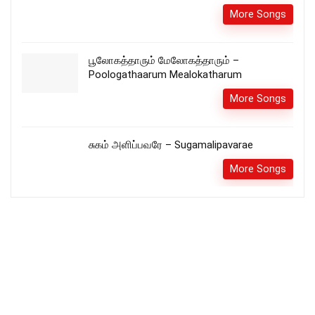
More Songs
பூலோகத்தாரும் மேலோகத்தாரும் –
Poologathaarum Mealokatharum
More Songs
சுகம் அளிப்பவரே – Sugamalipavarae
More Songs