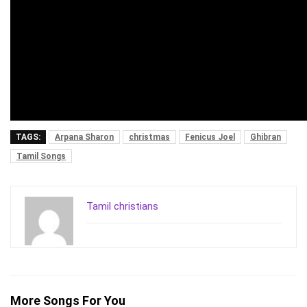
TAGS:
Arpana Sharon
christmas
Fenicus Joel
Ghibran
Tamil Songs
Tamil christians
More Songs For You