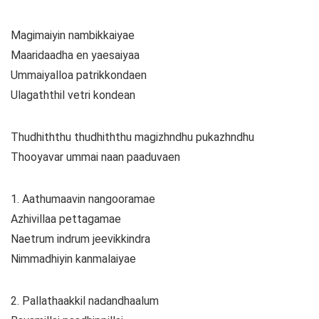
Magimaiyin nambikkaiyae
Maaridaadha en yaesaiyaa
Ummaiyalloa patrikkondaen
Ulagaththil vetri kondean
Thudhiththu thudhiththu magizhndhu pukazhndhu
Thooyavar ummai naan paaduvaen
1. Aathumaavin nangooramae
Azhivillaa pettagamae
Naetrum indrum jeevikkindra
Nimmadhiyin kanmalaiyae
2. Pallathaakkil nadandhaalum