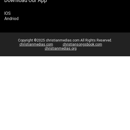
Download Our App
IOS
Andriod
Copyright ©2025 christianmedias.com All Rights Reserved.
christianmedias.com
christiansongsbook.com
christianmedias.org