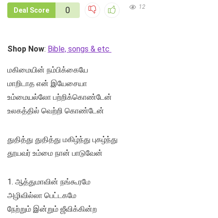
12
0
Deal Score
Shop Now
:
Bible, songs & etc
மகிமையின் நம்பிக்கையே
மாறிடாத என் இயேசையா
உம்மையல்லோ பற்றிக்கொண்டேன்
உலகத்தில் வெற்றி கொண்டேன்
துதித்து துதித்து மகிழ்ந்து புகழ்ந்து
தூயவர் உம்மை நான் பாடுவேன்
1. ஆத்துமாவின் நங்கூரமே
அழிவில்லா பெட்டகமே
நேற்றும் இன்றும் ஜீவிக்கின்ற