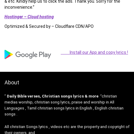
& etc. Kindly help us to click the ads. Thank you. Sorry for the
inconvenience.”
Hostinger – Cloud hosting
Optimized & Secured by – Cloudflare CDN/APO
Install our App and copy lyrics !
About
”
Daily Bible verses, Christian songs lyrics & more
“christian
medias worship, christian song lyrics, praise and worship in All
Languages , Tamil christian songs lyrics in English , English christian
songs .
All christian Songs lyrics , videos etc are the property and copyright of
their owners, and