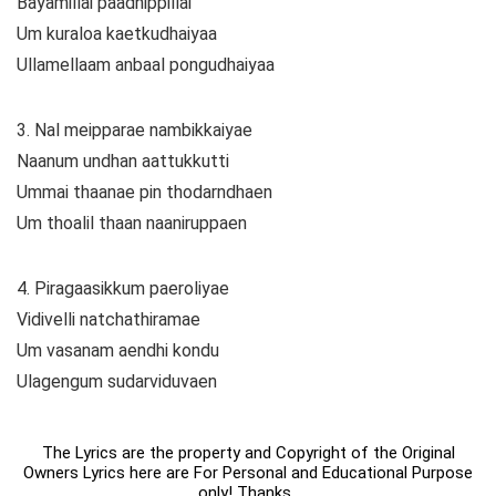
Bayamillai paadhippillai
Um kuraloa kaetkudhaiyaa
Ullamellaam anbaal pongudhaiyaa
3. Nal meipparae nambikkaiyae
Naanum undhan aattukkutti
Ummai thaanae pin thodarndhaen
Um thoalil thaan naaniruppaen
4. Piragaasikkum paeroliyae
Vidivelli natchathiramae
Um vasanam aendhi kondu
Ulagengum sudarviduvaen
The Lyrics are the property and Copyright of the Original
Owners Lyrics here are For Personal and Educational Purpose
only! Thanks .