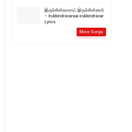
இருக்கின்றவராய் இருக்கின்றவர்
– Irukkindravaraai irukkindravar
Lyrics
More Songs