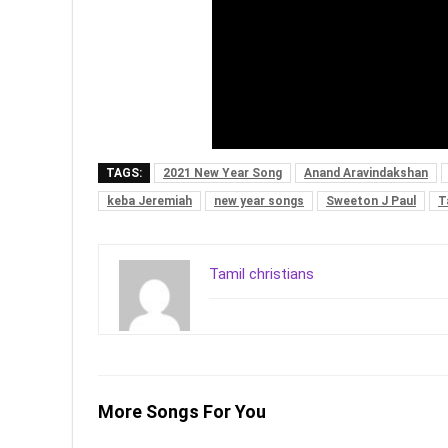
TAGS:
2021 New Year Song
Anand Aravindakshan
keba Jeremiah
new year songs
Sweeton J Paul
T
Tamil christians
More Songs For You