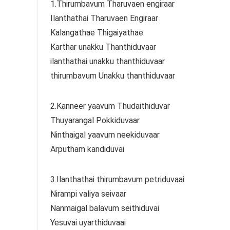
1.Thirumbavum Tharuvaen engiraar
Ilanthathai Tharuvaen Engiraar
Kalangathae Thigaiyathae
Karthar unakku Thanthiduvaar
ilanthathai unakku thanthiduvaar
thirumbavum Unakku thanthiduvaar
2.Kanneer yaavum Thudaithiduvar
Thuyarangal Pokkiduvaar
Ninthaigal yaavum neekiduvaar
Arputham kandiduvai
3.Ilanthathai thirumbavum petriduvaai
Nirampi valiya seivaar
Nanmaigal balavum seithiduvai
Yesuvai uyarthiduvaai