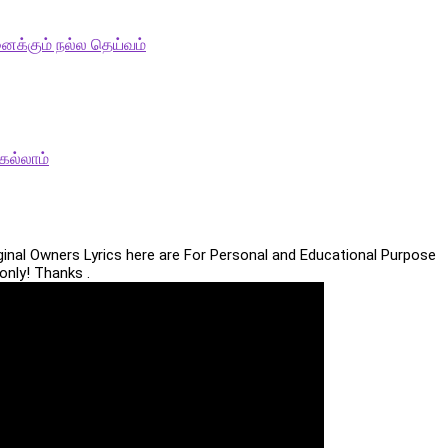
ைக்கும் நல்ல தெய்வம்
ெல்லாம்
iginal Owners Lyrics here are For Personal and Educational Purpose
only! Thanks .