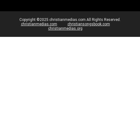
Copyright ©2025 christianmedias.com All Rights Reserved.
christianmedias.com
christiansongsbook.com
christianmedias.org