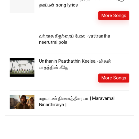
தகப்பன் song lyrics
More Songs
வற்றாத நீரூற்றைப் போல -vattraatha
neerutrai pola
Unthanin Paathathin Keelea -உந்தன்
பாதத்தின் கீழே
More Songs
மறவாமல் நினைத்தீரையா | Maravamal
Ninaithiraiya |