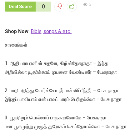
5
0
Deal Score
Shop Now
:
Bible, songs & etc
சரணங்கள்
1. ஆதி பராபரனின் சுதனே, கிறிஸ்தேசுநாதா – இந்த
அறிவில்லா யூதர்க்காய் ஐயனை வேண்டினீர் – யேசுநாதா
2. பாடு படுத்து வோர்க்கோ நீர் மன்னிப்பீந்தீர் – யேசு நாதா
இந்தப் பாவியாம் என் பாவப் பாரம் பெரிதல்லோ – யேசு நாதா
3. யூதரிலும் பொல்லாப் பாதகரானோமே – யேசுநாதா
மன யூகமுற்று முழுத் துரோகம் செய்தோமல்லோ – யேசு நாதா