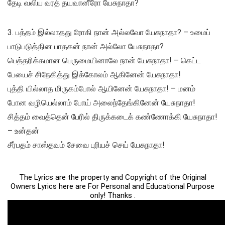
தேடி வலிய வரத் தயவானீரோ யேசுநாதா?
3. பத்தம் இல்லாதது ரோகி நான் அல்லவோ யேசுநாதா? – உமைப்
பாடுபடுத்தின பாதகன் நான் அல்லோ யேசுநாதா?
பெத்தரிக்கமான பெருமையினாலே நான் யேசுநாதா! – கெட்ட
பேயைச் சிநேகித்து இக்கோலம் ஆகினேன் யேசுநாதா!
புத்தி யில்லாத மிருகம்போல் ஆயினேன் யேசுநாதா! – மனம்
போன வழியெல்லாம் போய் அலைந்தேங்கினேன் யேசுநாதா!
சித்தம் வைத்தென் பேரில் திருக்கடைக் கண்ணோக்கி யேசுநாதா!
– உன்தன்
சீர்பதம் சாஸ்தவம் சேவை புரியச் செய் யேசுநாதா!
The Lyrics are the property and Copyright of the Original
Owners Lyrics here are For Personal and Educational Purpose
only! Thanks .