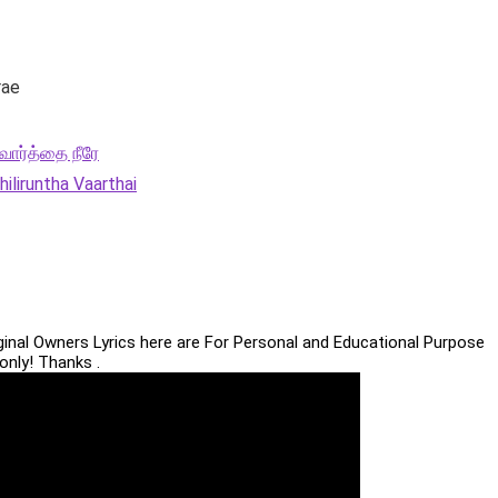
rae
வார்த்தை நீரே
iliruntha Vaarthai
iginal Owners Lyrics here are For Personal and Educational Purpose
only! Thanks .