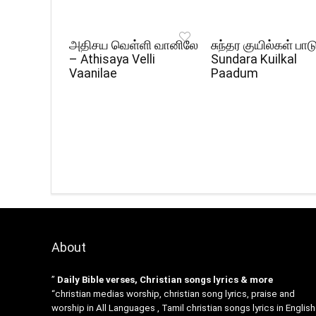
அதிசய வெள்ளி வானிலே
சுந்தர குயில்கள் பாட
– Athisaya Velli
Sundara Kuilkal
Vaanilae
Paadum
About
”
Daily Bible verses, Christian songs lyrics & more
“christian medias worship, christian song lyrics, praise and
worship in All Languages , Tamil christian songs lyrics in English