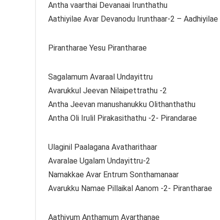
Antha vaarthai Devanaai Irunthathu
Aathiyilae Avar Devanodu Irunthaar-2 – Aadhiyilae
Pirantharae Yesu Pirantharae
Sagalamum Avaraal Undayittru
Avarukkul Jeevan Nilaipettrathu -2
Antha Jeevan manushanukku Olithanthathu
Antha Oli Irulil Pirakasithathu -2- Pirandarae
Ulaginil Paalagana Avatharithaar
Avaralae Ugalam Undayittru-2
Namakkae Avar Entrum Sonthamanaar
Avarukku Namae Pillaikal Aanom -2- Pirantharae
Aathiyum Anthamum Avarthanae