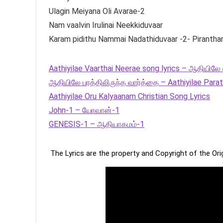
Ulagin Meiyana Oli Avarae-2
Nam vaalvin Irulinai Neekkiduvaar
Karam pidithu Nammai Nadathiduvaar -2- Pirantha
Aathiyilae Vaarthai Neerae song lyrics – ஆதியிலே 
ஆதியிலே பரத்திலிருந்த வார்த்தை – Aathiyilae Parath
Aathiyilae Oru Kalyaanam Christian Song Lyrics
John-1 – யோவான்-1
GENESIS-1 – ஆதியாகமம்-1
The Lyrics are the property and Copyright of the Or