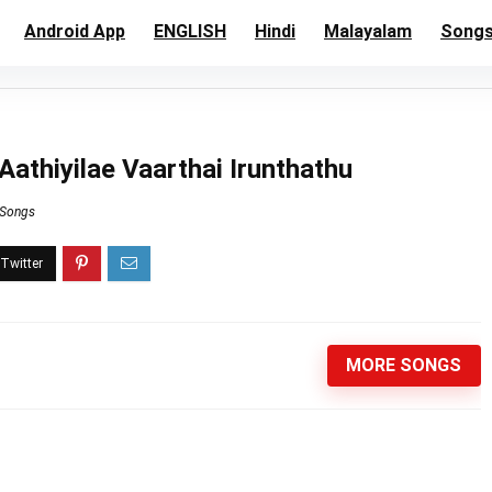
Android App
ENGLISH
Hindi
Malayalam
Song
athiyilae Vaarthai Irunthathu
 Songs
MORE SONGS