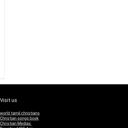
Visit us
world tamil christians
Christian songs book
Christian Medias