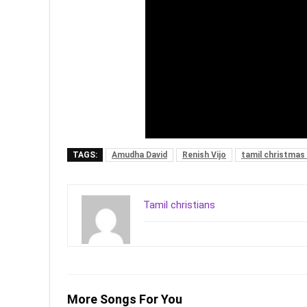
TAGS:
Amudha David
Renish Vijo
tamil christmas
Tamil christians
More Songs For You