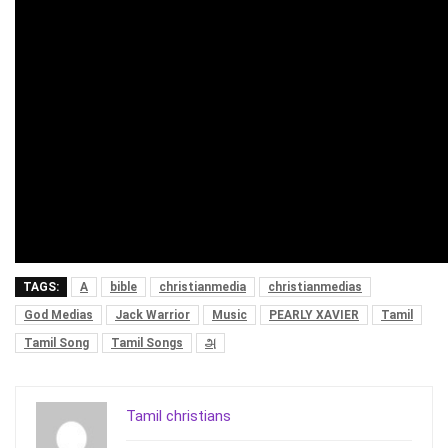
TAGS:
A
bible
christianmedia
christianmedias
God Medias
Jack Warrior
Music
PEARLY XAVIER
Tamil
Tamil Song
Tamil Songs
அ
Tamil christians