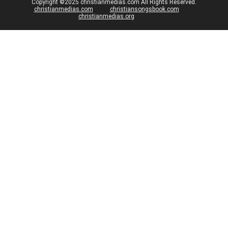
Copyright ©2025 christianmedias.com All Rights Reserved.
christianmedias.com
christiansongsbook.com
christianmedias.org