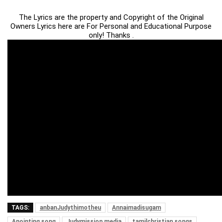
The Lyrics are the property and Copyright of the Original
Owners Lyrics here are For Personal and Educational Purpose
only! Thanks .
TAGS:
anbanJudythimotheu
Annaimadisugam
Anointing song
Judymission media
tamilchristian songs