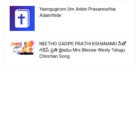
Yaengugirom Um Anbin Prasannathai
Adainthide
NEETHO GADIPE PRATHI KSHANAMU నీతో
గడిపే ప్రతి క్షణము Mrs Blessie Wesly Telugu
Christian Song