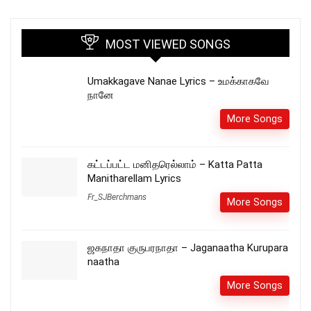
MOST VIEWED SONGS
Umakkagave Nanae Lyrics – உமக்காகவே
நானே
More Songs
கட்டப்பட்ட மனிதரெல்லாம் – Katta Patta
Manitharellam Lyrics
Fr_SJBerchmans
More Songs
ஜகநாதா குருபரநாதா – Jaganaatha Kurupara
naatha
More Songs