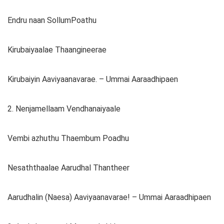
Endru naan SollumPoathu
Kirubaiyaalae Thaangineerae
Kirubaiyin Aaviyaanavarae. – Ummai Aaraadhipaen
2. Nenjamellaam Vendhanaiyaale
Vembi azhuthu Thaembum Poadhu
Nesaththaalae Aarudhal Thantheer
Aarudhalin (Naesa) Aaviyaanavarae! – Ummai Aaraadhipaen