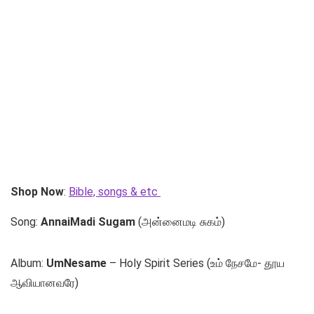
Shop Now
:
Bible, songs & etc
Song:
AnnaiMadi Sugam
(அன்னைமடி சுகம்)
Album:
UmNesame
– Holy Spirit Series (உம் நேசமே- தூய
ஆவியானவரே)