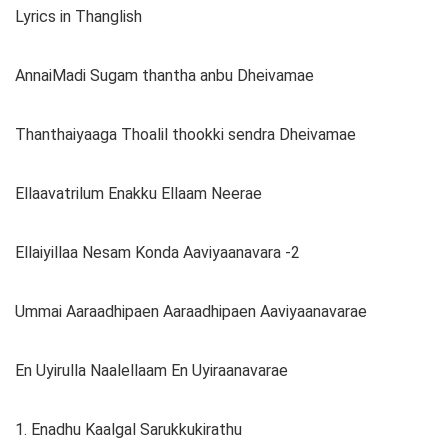
Lyrics in Thanglish
AnnaiMadi Sugam thantha anbu Dheivamae
Thanthaiyaaga Thoalil thookki sendra Dheivamae
Ellaavatrilum Enakku Ellaam Neerae
Ellaiyillaa Nesam Konda Aaviyaanavara -2
Ummai Aaraadhipaen Aaraadhipaen Aaviyaanavarae
En Uyirulla Naalellaam En Uyiraanavarae
1. Enadhu Kaalgal Sarukkukirathu