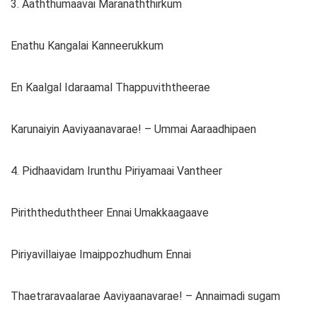
3. Aaththumaavai Maranaththirkum
Enathu Kangalai Kanneerukkum
En Kaalgal Idaraamal Thappuviththeerae
Karunaiyin Aaviyaanavarae! – Ummai Aaraadhipaen
4. Pidhaavidam Irunthu Piriyamaai Vantheer
Piriththeduththeer Ennai Umakkaagaave
Piriyavillaiyae Imaippozhudhum Ennai
Thaetraravaalarae Aaviyaanavarae! – Annaimadi sugam