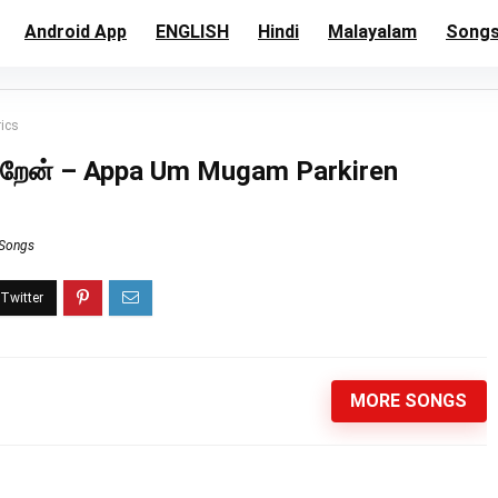
Android App
ENGLISH
Hindi
Malayalam
Song
rics
க்கிறேன் – Appa Um Mugam Parkiren
 Songs
MORE SONGS