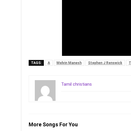
TAGS:
A
Melvin Manesh
Stephen J Renswick
T
Tamil christians
More Songs For You