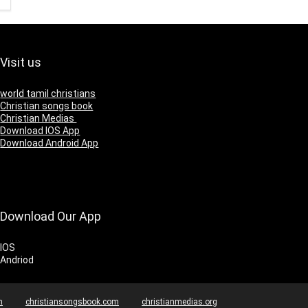
Visit us
world tamil christians
Christian songs book
Christian Medias
Download IOS App
Download Android App
Download Our App
IOS
Andriod
m
christiansongsbook.com
christianmedias.org