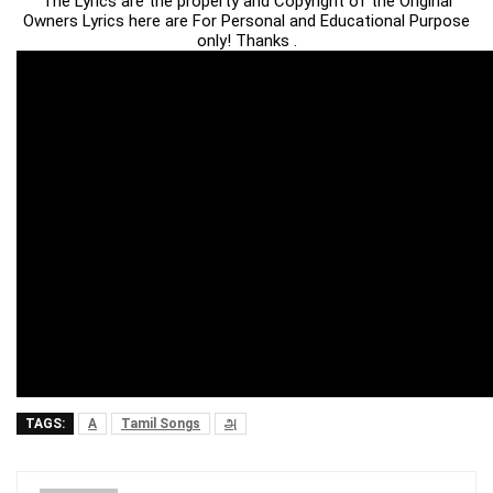
The Lyrics are the property and Copyright of the Original
Owners Lyrics here are For Personal and Educational Purpose
only! Thanks .
TAGS:
A
Tamil Songs
அ