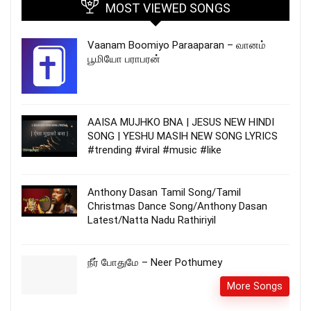
MOST VIEWED SONGS
Vaanam Boomiyo Paraaparan – வானம்
பூமியோ பராபரன்
AAISA MUJHKO BNA | JESUS NEW HINDI
SONG | YESHU MASIH NEW SONG LYRICS
#trending #viral #music #like
Anthony Dasan Tamil Song/Tamil
Christmas Dance Song/Anthony Dasan
Latest/Natta Nadu Rathiriyil
நீர் போதுமே – Neer Pothumey
More Songs