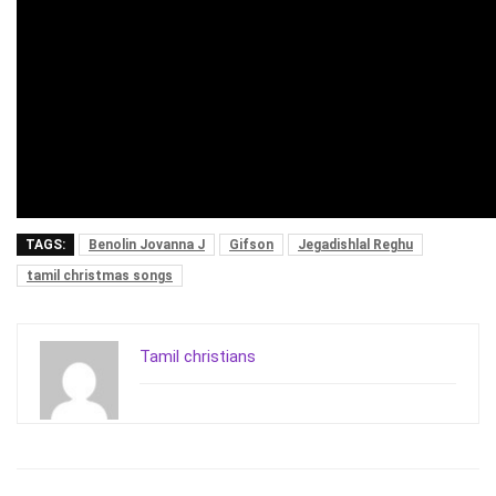
TAGS:
Benolin Jovanna J
Gifson
Jegadishlal Reghu
tamil christmas songs
Tamil christians