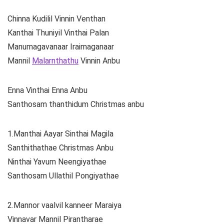
Chinna Kudilil Vinnin Venthan
Kanthai Thuniyil Vinthai Palan
Manumagavanaar Iraimaganaar
Mannil
Malarnthathu
Vinnin Anbu
Enna Vinthai Enna Anbu
Santhosam thanthidum Christmas anbu
1.Manthai Aayar Sinthai Magila
Santhithathae Christmas Anbu
Ninthai Yavum Neengiyathae
Santhosam Ullathil Pongiyathae
2.Mannor vaalvil kanneer Maraiya
Vinnavar Mannil Pirantharae