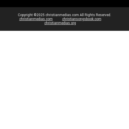
Copyright ©2025 christianmedias.com All Rights Reserved.
christianmedias.com
christiansongsbook.com
christianmedias.org